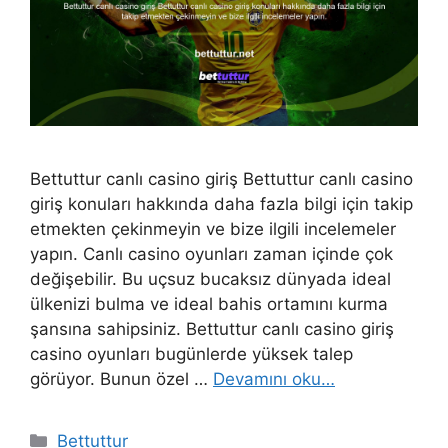
Bettuttur canlı casino giriş Bettuttur canlı casino
giriş konuları hakkında daha fazla bilgi için takip
etmekten çekinmeyin ve bize ilgili incelemeler
yapın. Canlı casino oyunları zaman içinde çok
değişebilir. Bu uçsuz bucaksız dünyada ideal
ülkenizi bulma ve ideal bahis ortamını kurma
şansına sahipsiniz. Bettuttur canlı casino giriş
casino oyunları bugünlerde yüksek talep
görüyor. Bunun özel …
Devamını oku…
Kategoriler
Bettuttur