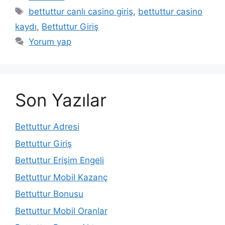
Etiketler
bettuttur canlı casino giriş
,
bettuttur casino
kaydı
,
Bettuttur Giriş
Yorum yap
Son Yazılar
Bettuttur Adresi
Bettuttur Giriş
Bettuttur Erişim Engeli
Bettuttur Mobil Kazanç
Bettuttur Bonusu
Bettuttur Mobil Oranlar