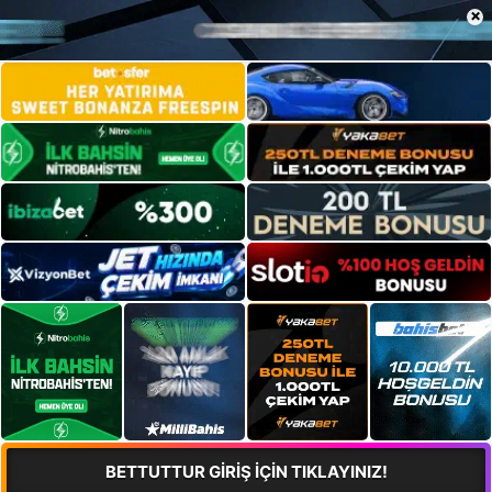
×
BETTUTTUR GİRİŞ İÇİN TIKLAYINIZ!