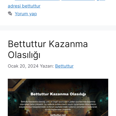
adresi bettuttur
Yorum yap
Bettuttur Kazanma
Olasılığı
Ocak 20, 2024
Yazarı:
Bettuttur