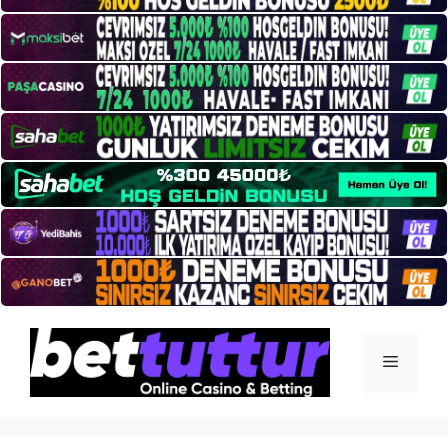
İçeriğe
atla
Menü