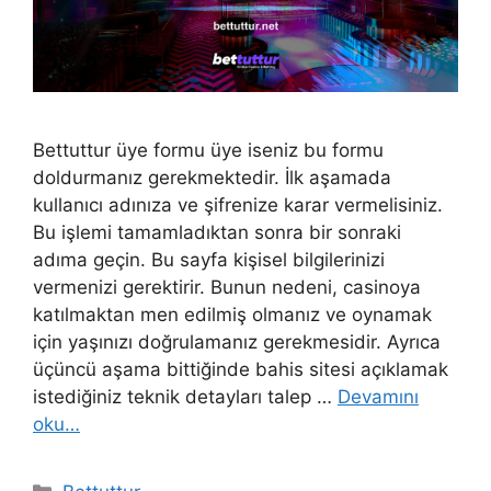
Bettuttur üye formu üye iseniz bu formu
doldurmanız gerekmektedir. İlk aşamada
kullanıcı adınıza ve şifrenize karar vermelisiniz.
Bu işlemi tamamladıktan sonra bir sonraki
adıma geçin. Bu sayfa kişisel bilgilerinizi
vermenizi gerektirir. Bunun nedeni, casinoya
katılmaktan men edilmiş olmanız ve oynamak
için yaşınızı doğrulamanız gerekmesidir. Ayrıca
üçüncü aşama bittiğinde bahis sitesi açıklamak
istediğiniz teknik detayları talep …
Devamını
oku…
Kategoriler