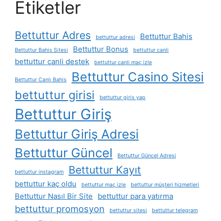
Etiketler
Bettuttur Adres
Bettuttur Bahis
bettuttur adresi
Bettuttur Bonus
Bettuttur Bahis Sitesi
bettuttur canli
bettuttur canli destek
bettuttur canli maç izle
Bettuttur Casino Sitesi
Bettuttur Canlı Bahis
bettuttur girisi
bettuttur giris yap
Bettuttur Giriş
Bettuttur Giriş Adresi
Bettuttur Güncel
Bettuttur Güncel Adresi
Bettuttur Kayıt
bettuttur instagram
bettuttur kaç oldu
bettuttur maç izle
bettuttur müşteri hizmetleri
Bettuttur Nasıl Bir Site
bettuttur para yatırma
bettuttur promosyon
bettuttur sitesi
bettuttur telegram