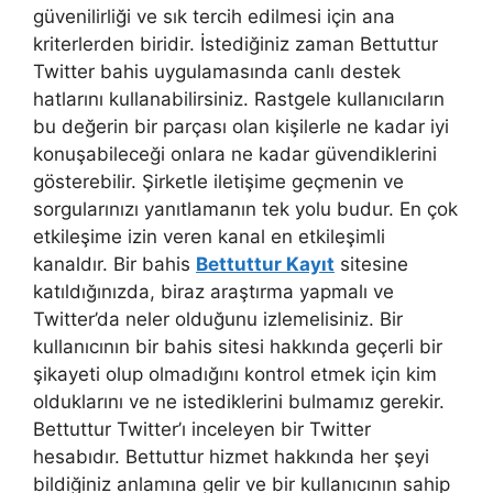
güvenilirliği ve sık tercih edilmesi için ana
kriterlerden biridir. İstediğiniz zaman Bettuttur
Twitter bahis uygulamasında canlı destek
hatlarını kullanabilirsiniz. Rastgele kullanıcıların
bu değerin bir parçası olan kişilerle ne kadar iyi
konuşabileceği onlara ne kadar güvendiklerini
gösterebilir. Şirketle iletişime geçmenin ve
sorgularınızı yanıtlamanın tek yolu budur. En çok
etkileşime izin veren kanal en etkileşimli
kanaldır. Bir bahis
Bettuttur Kayıt
sitesine
katıldığınızda, biraz araştırma yapmalı ve
Twitter’da neler olduğunu izlemelisiniz. Bir
kullanıcının bir bahis sitesi hakkında geçerli bir
şikayeti olup olmadığını kontrol etmek için kim
olduklarını ve ne istediklerini bulmamız gerekir.
Bettuttur Twitter’ı inceleyen bir Twitter
hesabıdır. Bettuttur hizmet hakkında her şeyi
bildiğiniz anlamına gelir ve bir kullanıcının sahip