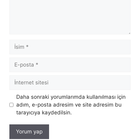
İsim
E-
posta
İnternet
sitesi
Daha sonraki yorumlarımda kullanılması için
adım, e-posta adresim ve site adresim bu
tarayıcıya kaydedilsin.