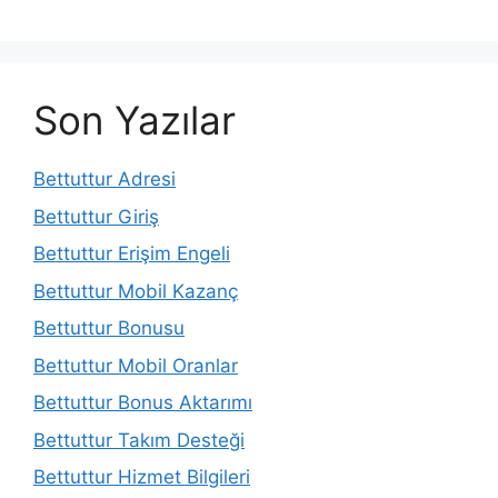
Son Yazılar
Bettuttur Adresi
Bettuttur Giriş
Bettuttur Erişim Engeli
Bettuttur Mobil Kazanç
Bettuttur Bonusu
Bettuttur Mobil Oranlar
Bettuttur Bonus Aktarımı
Bettuttur Takım Desteği
Bettuttur Hizmet Bilgileri