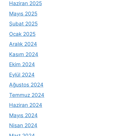
Haziran 2025
Mayıs 2025
Şubat 2025
Ocak 2025
Aralık 2024
Kasım 2024
Ekim 2024
Eylül 2024
Ağustos 2024
Temmuz 2024
Haziran 2024
Mayıs 2024
Nisan 2024
Mart 2024