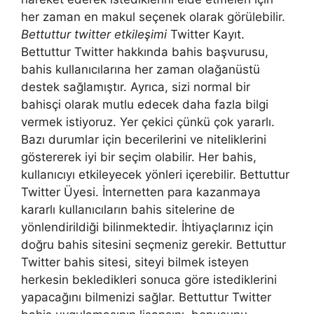
her zaman en makul seçenek olarak görülebilir.
Bettuttur twitter etkileşimi
Twitter Kayıt.
Bettuttur Twitter hakkında bahis başvurusu,
bahis kullanıcılarına her zaman olağanüstü
destek sağlamıştır. Ayrıca, sizi normal bir
bahisçi olarak mutlu edecek daha fazla bilgi
vermek istiyoruz. Yer çekici çünkü çok yararlı.
Bazı durumlar için becerilerini ve niteliklerini
göstererek iyi bir seçim olabilir. Her bahis,
kullanıcıyı etkileyecek yönleri içerebilir. Bettuttur
Twitter Üyesi. İnternetten para kazanmaya
kararlı kullanıcıların bahis sitelerine de
yönlendirildiği bilinmektedir. İhtiyaçlarınız için
doğru bahis sitesini seçmeniz gerekir. Bettuttur
Twitter bahis sitesi, siteyi bilmek isteyen
herkesin bekledikleri sonuca göre istediklerini
yapacağını bilmenizi sağlar. Bettuttur Twitter