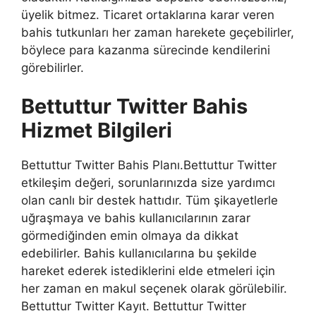
üyelik bitmez. Ticaret ortaklarına karar veren
bahis tutkunları her zaman harekete geçebilirler,
böylece para kazanma sürecinde kendilerini
görebilirler.
Bettuttur Twitter Bahis
Hizmet Bilgileri
Bettuttur Twitter Bahis Planı.Bettuttur Twitter
etkileşim değeri, sorunlarınızda size yardımcı
olan canlı bir destek hattıdır. Tüm şikayetlerle
uğraşmaya ve bahis kullanıcılarının zarar
görmediğinden emin olmaya da dikkat
edebilirler. Bahis kullanıcılarına bu şekilde
hareket ederek istediklerini elde etmeleri için
her zaman en makul seçenek olarak görülebilir.
Bettuttur Twitter Kayıt. Bettuttur Twitter