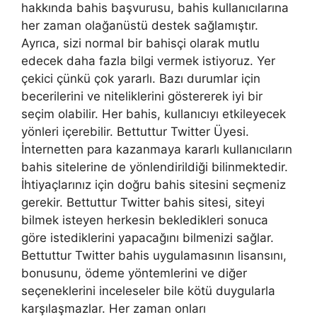
hakkında bahis başvurusu, bahis kullanıcılarına
her zaman olağanüstü destek sağlamıştır.
Ayrıca, sizi normal bir bahisçi olarak mutlu
edecek daha fazla bilgi vermek istiyoruz. Yer
çekici çünkü çok yararlı. Bazı durumlar için
becerilerini ve niteliklerini göstererek iyi bir
seçim olabilir. Her bahis, kullanıcıyı etkileyecek
yönleri içerebilir. Bettuttur Twitter Üyesi.
İnternetten para kazanmaya kararlı kullanıcıların
bahis sitelerine de yönlendirildiği bilinmektedir.
İhtiyaçlarınız için doğru bahis sitesini seçmeniz
gerekir. Bettuttur Twitter bahis sitesi, siteyi
bilmek isteyen herkesin bekledikleri sonuca
göre istediklerini yapacağını bilmenizi sağlar.
Bettuttur Twitter bahis uygulamasının lisansını,
bonusunu, ödeme yöntemlerini ve diğer
seçeneklerini inceleseler bile kötü duygularla
karşılaşmazlar. Her zaman onları