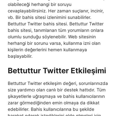
olabileceği herhangi bir soruyu
cevaplayabilirsiniz. Her zaman suçlanır, incinir,
vb. Bir bahis sitesi izlenimini sunabilirler.
Bettuttur Twitter bahis sitesi. Bettuttur Twitter
bahis sitesi, tanımlanan tüm yorumların onlara
olumlu sunduğu söylenebilir. Web sitesinin
herhangi bir sorunu varsa, kullanma izni olan
kişilerin değerlerini hemen kullanmaya
başlayabilir.
Bettuttur Twitter Etkileşimi
Bettuttur Twitter etkileşim değeri, sorunlarınızda
size yardımcı olan canlı bir destek hattıdır. Tüm
şikayetlerle uğraşmaya ve bahis kullanıcılarının
zarar görmediğinden emin olmaya da dikkat
edebilirler. Bahis kullanıcılarına bu şekilde
hareket ederek istediklerini elde etmeleri için