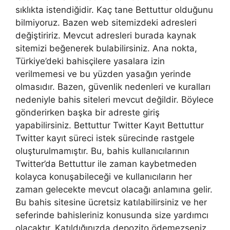
sıklıkta istendiğidir. Kaç tane Bettuttur olduğunu
bilmiyoruz. Bazen web sitemizdeki adresleri
değiştiririz. Mevcut adresleri burada kaynak
sitemizi beğenerek bulabilirsiniz. Ana nokta,
Türkiye’deki bahisçilere yasalara izin
verilmemesi ve bu yüzden yasağın yerinde
olmasıdır. Bazen, güvenlik nedenleri ve kuralları
nedeniyle bahis siteleri mevcut değildir. Böylece
gönderirken başka bir adreste giriş
yapabilirsiniz. Bettuttur Twitter Kayıt Bettuttur
Twitter kayıt süreci istek sürecinde rastgele
oluşturulmamıştır. Bu, bahis kullanıcılarının
Twitter’da Bettuttur ile zaman kaybetmeden
kolayca konuşabileceği ve kullanıcıların her
zaman gelecekte mevcut olacağı anlamına gelir.
Bu bahis sitesine ücretsiz katılabilirsiniz ve her
seferinde bahisleriniz konusunda size yardımcı
olacaktır. Katıldığınızda depozito ödemezseniz,