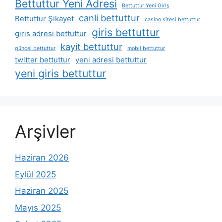
Bettuttur Yeni Adresi
Bettuttur Yeni Giriş
canli bettuttur
Bettuttur Şikayet
casino sitesi bettuttur
giris bettuttur
giris adresi bettuttur
kayit bettuttur
güncel bettuttur
mobil bettuttur
twitter bettuttur
yeni adresi bettuttur
yeni giris bettuttur
Arşivler
Haziran 2026
Eylül 2025
Haziran 2025
Mayıs 2025