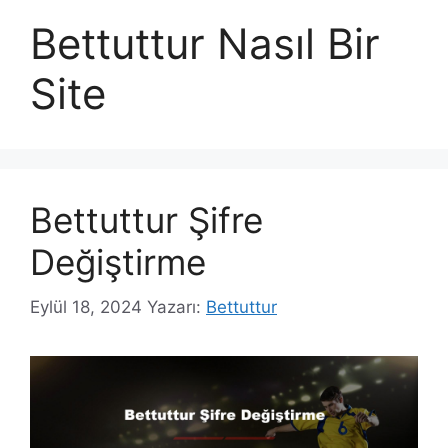
Bettuttur Nasıl Bir
Site
Bettuttur Şifre
Değiştirme
Eylül 18, 2024
Yazarı:
Bettuttur