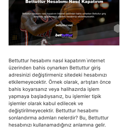
Bettuttur hesabımı nasıl kapatırım i̇nternet
üzerinden bahis oynarken Bettuttur giriş
adresinizi değiştirmeniz sitedeki hesabınızı
etkilemeyecektir. Örnek olarak, artıştan önce
bahis koyarsanız veya halihazırda işlem
yapmaya başladıysanız, bu işlemler tipik
işlemler olarak kabul edilecek ve
değiştirilmeyecektir. Bettuttur hesabımı
sonlandırma adımları nelerdir? Bu, Bettuttur
hesabınızı kullanamadığınız anlamına gelir.