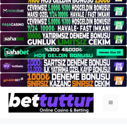
İçeriğe
atla
Menü