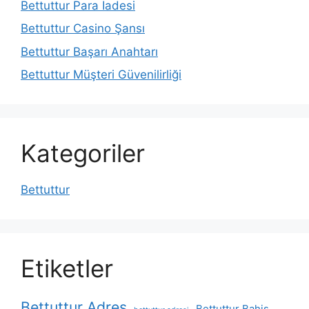
Bettuttur Para İadesi
Bettuttur Casino Şansı
Bettuttur Başarı Anahtarı
Bettuttur Müşteri Güvenilirliği
Kategoriler
Bettuttur
Etiketler
Bettuttur Adres