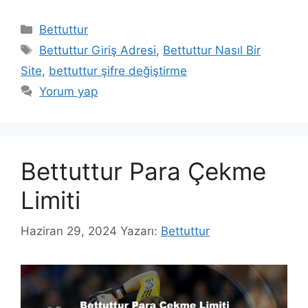
Kategoriler
Bettuttur
Etiketler
Bettuttur Giriş Adresi
,
Bettuttur Nasıl Bir
Site
,
bettuttur şifre değiştirme
Yorum yap
Bettuttur Para Çekme
Limiti
Haziran 29, 2024
Yazarı:
Bettuttur