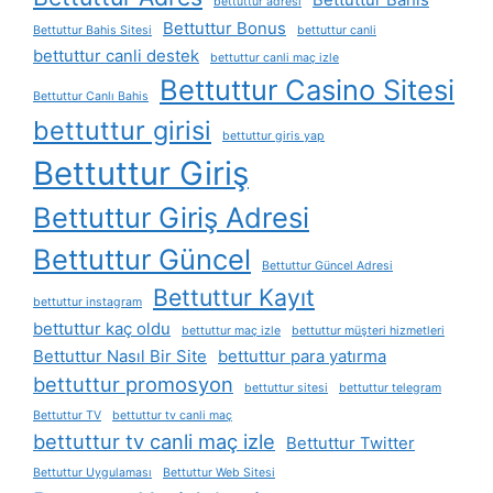
Bettuttur Bahis
bettuttur adresi
Bettuttur Bonus
Bettuttur Bahis Sitesi
bettuttur canli
bettuttur canli destek
bettuttur canli maç izle
Bettuttur Casino Sitesi
Bettuttur Canlı Bahis
bettuttur girisi
bettuttur giris yap
Bettuttur Giriş
Bettuttur Giriş Adresi
Bettuttur Güncel
Bettuttur Güncel Adresi
Bettuttur Kayıt
bettuttur instagram
bettuttur kaç oldu
bettuttur maç izle
bettuttur müşteri hizmetleri
Bettuttur Nasıl Bir Site
bettuttur para yatırma
bettuttur promosyon
bettuttur sitesi
bettuttur telegram
Bettuttur TV
bettuttur tv canli maç
bettuttur tv canli maç izle
Bettuttur Twitter
Bettuttur Uygulaması
Bettuttur Web Sitesi