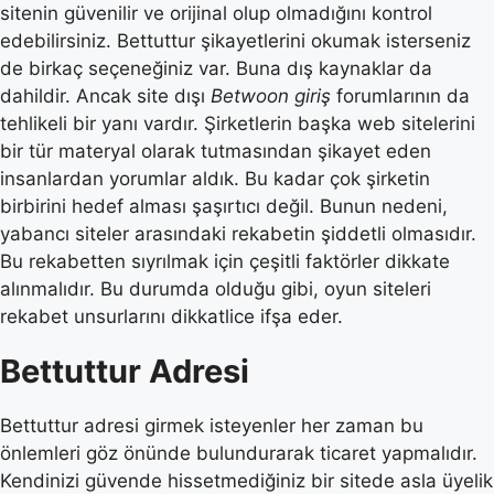
sitenin güvenilir ve orijinal olup olmadığını kontrol
edebilirsiniz. Bettuttur şikayetlerini okumak isterseniz
de birkaç seçeneğiniz var. Buna dış kaynaklar da
dahildir. Ancak site dışı
Betwoon giriş
forumlarının da
tehlikeli bir yanı vardır. Şirketlerin başka web sitelerini
bir tür materyal olarak tutmasından şikayet eden
insanlardan yorumlar aldık. Bu kadar çok şirketin
birbirini hedef alması şaşırtıcı değil. Bunun nedeni,
yabancı siteler arasındaki rekabetin şiddetli olmasıdır.
Bu rekabetten sıyrılmak için çeşitli faktörler dikkate
alınmalıdır. Bu durumda olduğu gibi, oyun siteleri
rekabet unsurlarını dikkatlice ifşa eder.
Bettuttur Adresi
Bettuttur adresi girmek isteyenler her zaman bu
önlemleri göz önünde bulundurarak ticaret yapmalıdır.
Kendinizi güvende hissetmediğiniz bir sitede asla üyelik