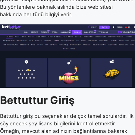
Bu yöntemlere bakmak aslında bize web sitesi
hakkında her türlü bilgiyi verir.
Bettuttur Giriş
Bettuttur giriş bu seçenekler de çok temel sorulardır. İlk
söylenecek şey lisans bilgilerini kontrol etmektir.
Örneğin, mevcut alan adınızın bağlantılarına bakarak