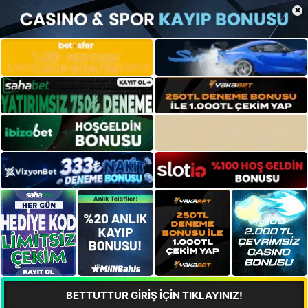
×
BETTUTTUR GİRİŞ İÇİN TIKLAYINIZ!