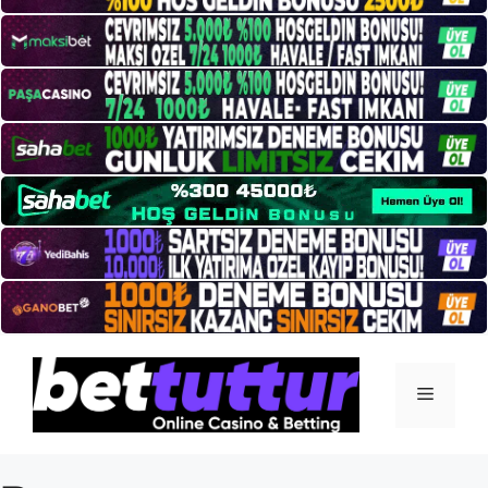
İçeriğe
atla
Menü