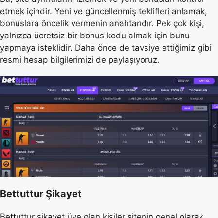
etmek içindir. Yeni ve güncellenmiş teklifleri anlamak,
bonuslara öncelik vermenin anahtarıdır. Pek çok kişi,
yalnızca ücretsiz bir bonus kodu almak için bunu
yapmaya isteklidir. Daha önce de tavsiye ettiğimiz gibi
resmi hesap bilgilerimizi de paylaşıyoruz.
Bettuttur Şikayet
Bettuttur şikayet üye olan kişiler sitenin genel olarak