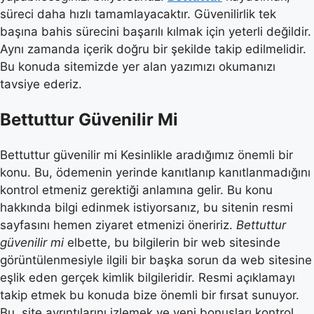
süreci daha hızlı tamamlayacaktır. Güvenilirlik tek
başına bahis sürecini başarılı kılmak için yeterli değildir.
Aynı zamanda içerik doğru bir şekilde takip edilmelidir.
Bu konuda sitemizde yer alan yazımızı okumanızı
tavsiye ederiz.
Bettuttur Güvenilir Mi
Bettuttur güvenilir mi Kesinlikle aradığımız önemli bir
konu. Bu, ödemenin yerinde kanıtlanıp kanıtlanmadığını
kontrol etmeniz gerektiği anlamına gelir. Bu konu
hakkında bilgi edinmek istiyorsanız, bu sitenin resmi
sayfasını hemen ziyaret etmenizi öneririz.
Bettuttur
güvenilir mi
elbette, bu bilgilerin bir web sitesinde
görüntülenmesiyle ilgili bir başka sorun da web sitesine
eşlik eden gerçek kimlik bilgileridir. Resmi açıklamayı
takip etmek bu konuda bize önemli bir fırsat sunuyor.
Bu, site ayrıntılarını izlemek ve yeni bonusları kontrol