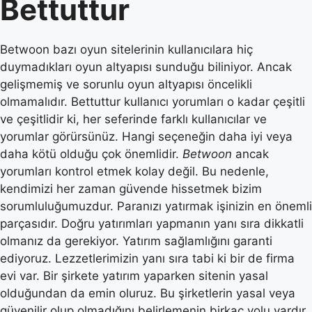
Bettuttur
Betwoon bazı oyun sitelerinin kullanıcılara hiç
duymadıkları oyun altyapısı sunduğu biliniyor. Ancak
gelişmemiş ve sorunlu oyun altyapısı öncelikli
olmamalıdır. Bettuttur kullanıcı yorumları o kadar çeşitli
ve çeşitlidir ki, her seferinde farklı kullanıcılar ve
yorumlar görürsünüz. Hangi seçeneğin daha iyi veya
daha kötü olduğu çok önemlidir.
Betwoon
ancak
yorumları kontrol etmek kolay değil. Bu nedenle,
kendimizi her zaman güvende hissetmek bizim
sorumluluğumuzdur. Paranızı yatırmak işinizin en önemli
parçasıdır. Doğru yatırımları yapmanın yanı sıra dikkatli
olmanız da gerekiyor. Yatırım sağlamlığını garanti
ediyoruz. Lezzetlerimizin yanı sıra tabi ki bir de firma
evi var. Bir şirkete yatırım yaparken sitenin yasal
olduğundan da emin oluruz. Bu şirketlerin yasal veya
güvenilir olup olmadığını belirlemenin birkaç yolu vardır.