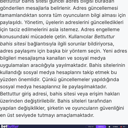
Bettuttur bahis sitesi güncel adres bilgisi buradan
gönderilen mesajlarla belirlenir. Adres güncellemesi
tamamlandıktan sonra tüm oyuncuların bilgi alması için
paylaşıldı. Yönetim, üyelerin adreslerini güncelledikleri
için taciz edilmelerini asla istemez. Adres engelleme
konusundaki mücadele çetin. Kullanıcılar
Bettuttur
bahis sitesi
bağlantısıyla ilgili sorunlar bildiriyorsa,
adres paylaşımı için başka bir yöntem seçin. Yeni adres
bilgileri mesajlaşma kanalları ve sosyal medya
uygulamaları aracılığıyla yayılmaktadır. Bahis sitelerinin
kullandığı sosyal medya hesaplarını takip etmek bu
yüzden önemlidir. Çünkü güncellemeler yapıldığında
sosyal medya hesaplarınız ile paylaşılmaktadır.
Bettuttur giriş adresi, bahis sitesi veya erişim hakları
üzerinden değiştirilebilir. Bahis siteleri tarafından
yapılan değişiklikler, şirketin ve oyuncuların güvenliğini
en üst seviyede tutmayı amaçlamaktadır.