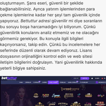
oluşturmayın. Şans eseri, güvenli bir şekilde
bağlanabilirsiniz. Ayrıca yatırım işlemlerinden para
çekme işlemlerine kadar her şeyi tam güvenlik içinde
yapıyoruz.
Bettuttur adresi
güvenilir mi diye soranların
bu soruyu boşa harcamadığını iyi biliyorum. Çünkü
güvenilirlik konularını analiz etmemiz ve ne olacağını
görmemiz gerekiyor. Bu konuyla ilgili bilgileri
kaçırıyorsanız, takip edin. Çünkü bu incelemelere her
seferinde düzenli olarak devam ediyoruz. Lisans
dosyasının orijinalliğini kontrol edin ve web sitesi
iletişim bilgilerini doğrulayın. Yani güvenilirlik hakkında
yeterli bilgiye sahipsiniz.