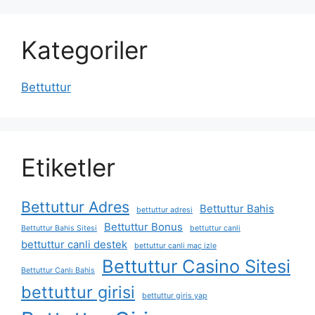
Kategoriler
Bettuttur
Etiketler
Bettuttur Adres
Bettuttur Bahis
bettuttur adresi
Bettuttur Bonus
Bettuttur Bahis Sitesi
bettuttur canli
bettuttur canli destek
bettuttur canli maç izle
Bettuttur Casino Sitesi
Bettuttur Canlı Bahis
bettuttur girisi
bettuttur giris yap