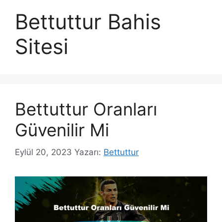
Bettuttur Bahis
Sitesi
Bettuttur Oranları
Güvenilir Mi
Eylül 20, 2023
Yazarı:
Bettuttur