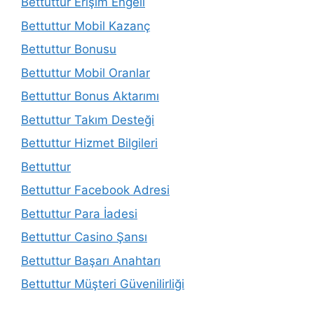
Bettuttur Erişim Engeli
Bettuttur Mobil Kazanç
Bettuttur Bonusu
Bettuttur Mobil Oranlar
Bettuttur Bonus Aktarımı
Bettuttur Takım Desteği
Bettuttur Hizmet Bilgileri
Bettuttur
Bettuttur Facebook Adresi
Bettuttur Para İadesi
Bettuttur Casino Şansı
Bettuttur Başarı Anahtarı
Bettuttur Müşteri Güvenilirliği