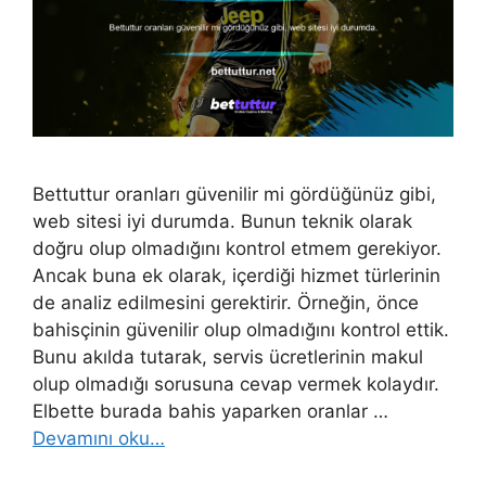
Bettuttur oranları güvenilir mi gördüğünüz gibi,
web sitesi iyi durumda. Bunun teknik olarak
doğru olup olmadığını kontrol etmem gerekiyor.
Ancak buna ek olarak, içerdiği hizmet türlerinin
de analiz edilmesini gerektirir. Örneğin, önce
bahisçinin güvenilir olup olmadığını kontrol ettik.
Bunu akılda tutarak, servis ücretlerinin makul
olup olmadığı sorusuna cevap vermek kolaydır.
Elbette burada bahis yaparken oranlar …
Devamını oku…