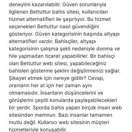
deneyimi kazanılabilir. Güven sorunlarıyla
ilgilenen Bettuttur bahis sitesi, kullanıcıları
hizmet alternatifleri ile şaşırtıyor. Bu hizmet
seçenekleri Bettuttur nasıl güvendiğini
gösteriyor. Güven kategorisinin başında altyapı
alternatifleri vardır. Bahisçiler, altyapı
kategorisinin çalışma şekli nedeniyle donma ve
hile yapmadan ticaret yapabilirler. Bir bahisçi
olan Bettuttur web sitesi, yapabileceğiniz
bahisleri gösterme şeklini değiştirmenizi sağlar.
Şikayet etmek için nereye gidilir? Cevap,
oranların her at için her zaman aynı
olmamasıdır. İnsanların düşüncelerini ve
görüşlerini çeşitli konularda paylaşabilecekleri
bir yerdir. Sporda bahis yapan birçok insan web
sitesinden memnun. Bazı insanlar tamamen
mutlu değil. Kullanıcı web sitesinin müşteri
hizmetleriyle konuşabilir.