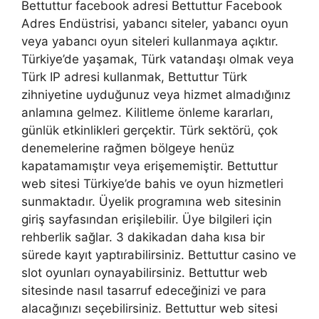
Bettuttur facebook adresi Bettuttur Facebook
Adres Endüstrisi, yabancı siteler, yabancı oyun
veya yabancı oyun siteleri kullanmaya açıktır.
Türkiye’de yaşamak, Türk vatandaşı olmak veya
Türk IP adresi kullanmak, Bettuttur Türk
zihniyetine uyduğunuz veya hizmet almadığınız
anlamına gelmez. Kilitleme önleme kararları,
günlük etkinlikleri gerçektir. Türk sektörü, çok
denemelerine rağmen bölgeye henüz
kapatamamıştır veya erişememiştir. Bettuttur
web sitesi Türkiye’de bahis ve oyun hizmetleri
sunmaktadır. Üyelik programına web sitesinin
giriş sayfasından erişilebilir. Üye bilgileri için
rehberlik sağlar. 3 dakikadan daha kısa bir
sürede kayıt yaptırabilirsiniz. Bettuttur casino ve
slot oyunları oynayabilirsiniz. Bettuttur web
sitesinde nasıl tasarruf edeceğinizi ve para
alacağınızı seçebilirsiniz. Bettuttur web sitesi