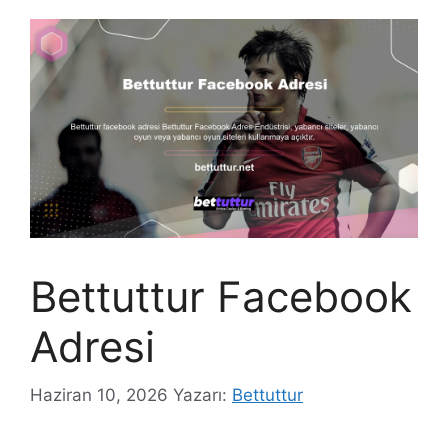
Bettuttur Facebook
Adresi
Haziran 10, 2026
Yazarı:
Bettuttur