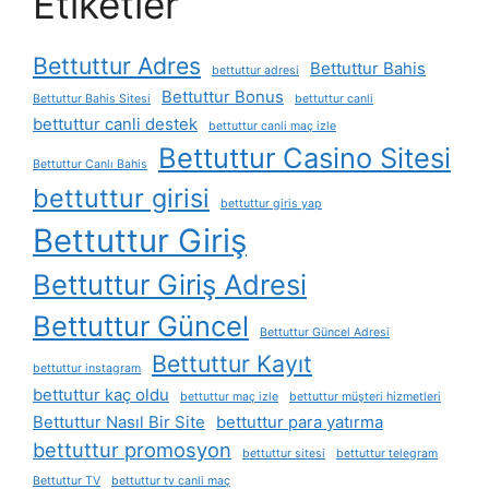
Etiketler
Bettuttur Adres
Bettuttur Bahis
bettuttur adresi
Bettuttur Bonus
Bettuttur Bahis Sitesi
bettuttur canli
bettuttur canli destek
bettuttur canli maç izle
Bettuttur Casino Sitesi
Bettuttur Canlı Bahis
bettuttur girisi
bettuttur giris yap
Bettuttur Giriş
Bettuttur Giriş Adresi
Bettuttur Güncel
Bettuttur Güncel Adresi
Bettuttur Kayıt
bettuttur instagram
bettuttur kaç oldu
bettuttur maç izle
bettuttur müşteri hizmetleri
Bettuttur Nasıl Bir Site
bettuttur para yatırma
bettuttur promosyon
bettuttur sitesi
bettuttur telegram
Bettuttur TV
bettuttur tv canli maç