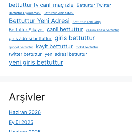
bettuttur tv canli maç izle
Bettuttur Twitter
Bettuttur Uygulaması
Bettuttur Web Sitesi
Bettuttur Yeni Adresi
Bettuttur Yeni Giriş
canli bettuttur
Bettuttur Şikayet
casino sitesi bettuttur
giris bettuttur
giris adresi bettuttur
kayit bettuttur
güncel bettuttur
mobil bettuttur
twitter bettuttur
yeni adresi bettuttur
yeni giris bettuttur
Arşivler
Haziran 2026
Eylül 2025