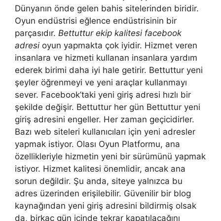
Dünyanın önde gelen bahis sitelerinden biridir.
Oyun endüstrisi eğlence endüstrisinin bir
parçasıdır.
Bettuttur ekip kalitesi facebook
adresi
oyun yapmakta çok iyidir. Hizmet veren
insanlara ve hizmeti kullanan insanlara yardım
ederek birimi daha iyi hale getirir. Bettuttur yeni
şeyler öğrenmeyi ve yeni araçlar kullanmayı
sever. Facebook’taki yeni giriş adresi hızlı bir
şekilde değişir. Bettuttur her gün Bettuttur yeni
giriş adresini engeller. Her zaman geçicidirler.
Bazı web siteleri kullanıcıları için yeni adresler
yapmak istiyor. Olası Oyun Platformu, ana
özellikleriyle hizmetin yeni bir sürümünü yapmak
istiyor. Hizmet kalitesi önemlidir, ancak ana
sorun değildir. Şu anda, siteye yalnızca bu
adres üzerinden erişilebilir. Güvenilir bir blog
kaynağından yeni giriş adresini bildirmiş olsak
da, birkaç gün içinde tekrar kapatılacağını