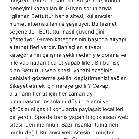
müşteri hizmetine sahiptir. Bu şekilde, konunun
deneyimi kazanılabilir. Güven sorunlarıyla
ilgilenen Bettuttur bahis sitesi, kullanıcıları
hizmet alternatifleri ile şaşırtıyor. Bu hizmet
seçenekleri Bettuttur nasıl güvendiğini
gösteriyor. Güven kategorisinin başında altyapı
alternatifleri vardır. Bahisçiler, altyapı
kategorisinin çalışma şekli nedeniyle donma ve
hile yapmadan ticaret yapabilirler. Bir bahisçi
olan Bettuttur web sitesi, yapabileceğiniz
bahisleri gösterme şeklini değiştirmenizi sağlar.
Şikayet etmek için nereye gidilir? Cevap,
oranların her at için her zaman aynı
olmamasıdır. İnsanların düşüncelerini ve
görüşlerini çeşitli konularda paylaşabilecekleri
bir yerdir. Sporda bahis yapan birçok insan web
sitesinden memnun. Bazı insanlar tamamen
mutlu değil. Kullanıcı web sitesinin müşteri