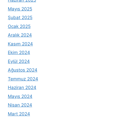
Haziran 2025
Mayıs 2025
Şubat 2025
Ocak 2025
Aralık 2024
Kasım 2024
Ekim 2024
Eylül 2024
Ağustos 2024
Temmuz 2024
Haziran 2024
Mayıs 2024
Nisan 2024
Mart 2024