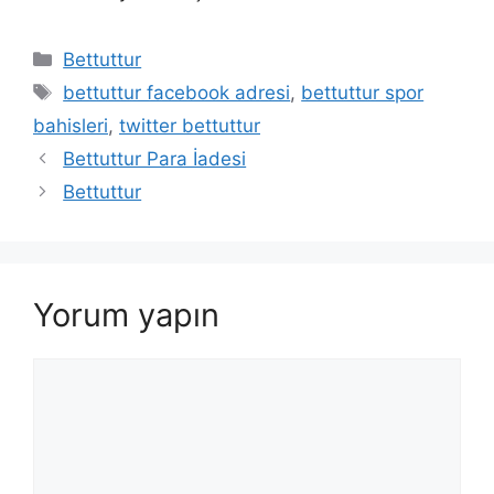
Kategoriler
Bettuttur
Etiketler
bettuttur facebook adresi
,
bettuttur spor
bahisleri
,
twitter bettuttur
Bettuttur Para İadesi
Bettuttur
Yorum yapın
Yorum