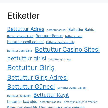
Etiketler
Bettuttur Adres
Bettuttur Bahis
bettuttur adresi
Bettuttur Bonus
Bettuttur Bahis Sitesi
bettuttur canli
bettuttur canli destek
bettuttur canli maç izle
Bettuttur Casino Sitesi
Bettuttur Canlı Bahis
bettuttur girisi
bettuttur giris yap
Bettuttur Giriş
Bettuttur Giriş Adresi
Bettuttur Güncel
Bettuttur Güncel Adresi
Bettuttur Kayıt
bettuttur instagram
bettuttur kaç oldu
bettuttur maç izle
bettuttur müşteri hizmetleri
Bettuttur Nasıl Bir Site
bettuttur para yatırma