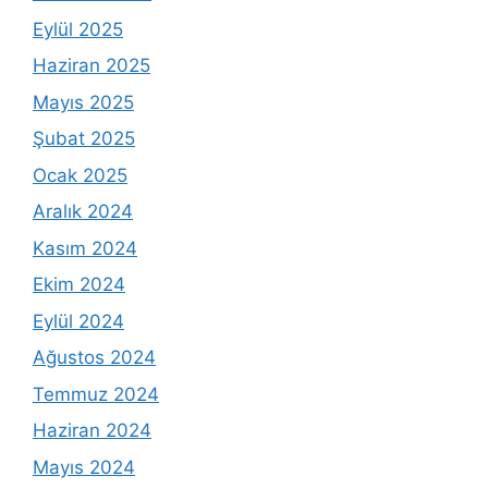
Eylül 2025
Haziran 2025
Mayıs 2025
Şubat 2025
Ocak 2025
Aralık 2024
Kasım 2024
Ekim 2024
Eylül 2024
Ağustos 2024
Temmuz 2024
Haziran 2024
Mayıs 2024