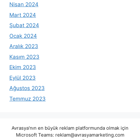
Nisan 2024
Mart 2024
Şubat 2024
Ocak 2024
Aralık 2023
Kasım 2023
Ekim 2023
Eylül 2023
Ağustos 2023
Temmuz 2023
Avrasya'nın en büyük reklam platformunda olmak için
Microsoft Teams:
reklam@avrasyamarketing.com