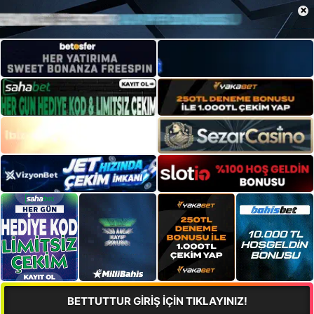
×
BETTUTTUR GİRİŞ İÇİN TIKLAYINIZ!