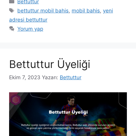
Kategoriler
Bettuttur
Etiketler
bettuttur mobil bahis
,
mobil bahis
,
yeni
adresi bettuttur
Yorum yap
Bettuttur Üyeliği
Ekim 7, 2023
Yazarı:
Bettuttur