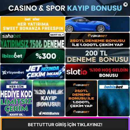
×
BETTUTTUR GİRİŞ İÇİN TIKLAYINIZ!