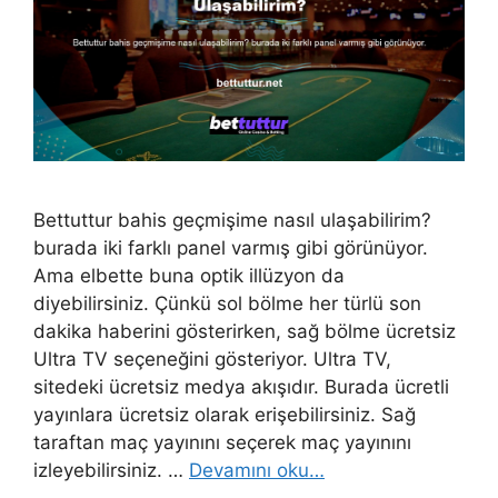
Bettuttur bahis geçmişime nasıl ulaşabilirim?
burada iki farklı panel varmış gibi görünüyor.
Ama elbette buna optik illüzyon da
diyebilirsiniz. Çünkü sol bölme her türlü son
dakika haberini gösterirken, sağ bölme ücretsiz
Ultra TV seçeneğini gösteriyor. Ultra TV,
sitedeki ücretsiz medya akışıdır. Burada ücretli
yayınlara ücretsiz olarak erişebilirsiniz. Sağ
taraftan maç yayınını seçerek maç yayınını
izleyebilirsiniz. …
Devamını oku…