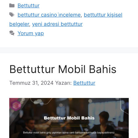
Kategoriler
Bettuttur
Etiketler
bettuttur casino i̇nceleme
,
bettuttur kişisel
belgeler
,
yeni adresi bettuttur
Yorum yap
Bettuttur Mobil Bahis
Temmuz 31, 2024
Yazarı:
Bettuttur