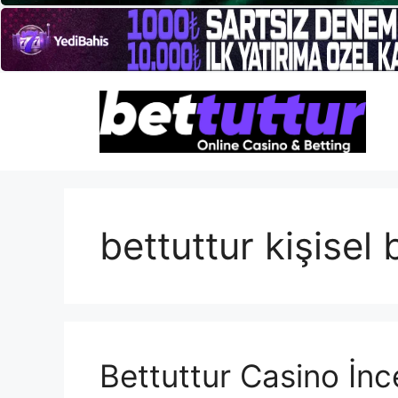
İçeriğe
atla
bettuttur kişisel 
Bettuttur Casino İn