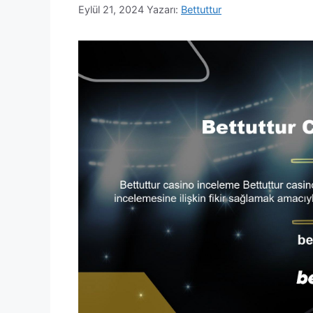
Eylül 21, 2024
Yazarı:
Bettuttur