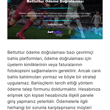
Bettuttur ödeme doğrulaması bazı çevrimiçi
bahis platformları, ödeme doğrulaması için
üyelerin kimliklerinin veya faturalarının
fotokopisini sağlamalarını gerektirir. Ancak canlı
bahis katılımcıları yormaz ve böyle bir strateji
uygulamaz. Bahisçilerin tercih ettiği yöntem
ödeme talep formunu doldurmaktır. Hesabınıza
erişmek için kişisel hesabınızla ilişkili panele
giriş yapmanız yeterlidir. Ödemelerle ilgili
herhangi bir sorunla karşılaşırsanız müşteri