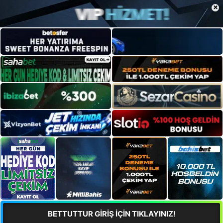
×
BETTUTTUR GİRİŞ İÇİN TIKLAYINIZ!