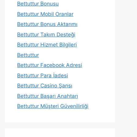
Bettuttur Bonusu
Bettuttur Mobil Oranlar
Bettuttur Bonus Aktarımı
Bettuttur Takım Desteği
Bettuttur Hizmet Bilgileri
Bettuttur
Bettuttur Facebook Adresi
Bettuttur Para İadesi
Bettuttur Casino Şansı
Bettuttur Başarı Anahtarı
Bettuttur Müşteri Güvenilirliği