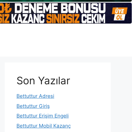
Son Yazılar
Bettuttur Adresi
Bettuttur Giriş
Bettuttur Erişim Engeli
Bettuttur Mobil Kazanç