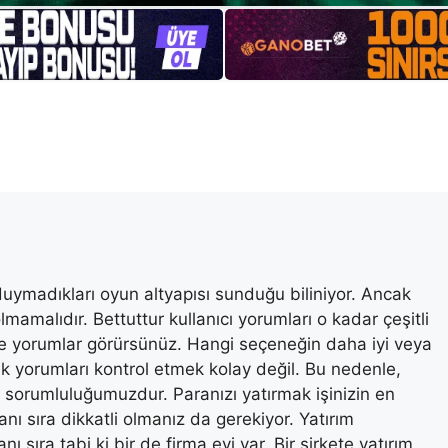
 duymadıkları oyun altyapısı sunduğu biliniyor. Ancak
mamalıdır. Bettuttur kullanıcı yorumları o kadar çeşitli
lar ve yorumlar görürsünüz. Hangi seçeneğin daha iyi veya
 yorumları kontrol etmek kolay değil. Bu nedenle,
sorumluluğumuzdur. Paranızı yatırmak işinizin en
nı sıra dikkatli olmanız da gerekiyor. Yatırım
ı sıra tabi ki bir de firma evi var. Bir şirkete yatırım