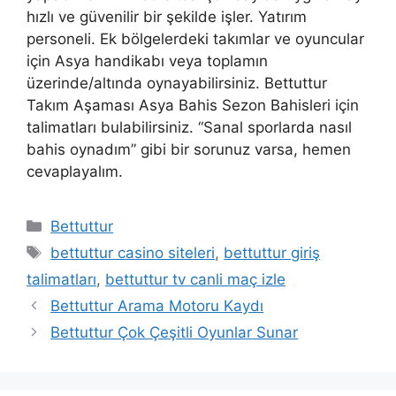
hızlı ve güvenilir bir şekilde işler. Yatırım
personeli. Ek bölgelerdeki takımlar ve oyuncular
için Asya handikabı veya toplamın
üzerinde/altında oynayabilirsiniz. Bettuttur
Takım Aşaması Asya Bahis Sezon Bahisleri için
talimatları bulabilirsiniz. “Sanal sporlarda nasıl
bahis oynadım” gibi bir sorunuz varsa, hemen
cevaplayalım.
Kategoriler
Bettuttur
Etiketler
bettuttur casino siteleri
,
bettuttur giriş
talimatları
,
bettuttur tv canli maç izle
Bettuttur Arama Motoru Kaydı
Bettuttur Çok Çeşitli Oyunlar Sunar