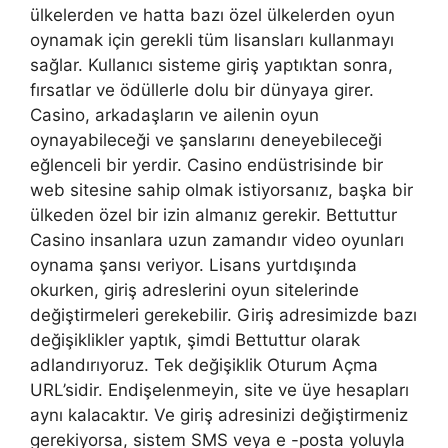
ülkelerden ve hatta bazı özel ülkelerden oyun
oynamak için gerekli tüm lisansları kullanmayı
sağlar. Kullanıcı sisteme giriş yaptıktan sonra,
fırsatlar ve ödüllerle dolu bir dünyaya girer.
Casino, arkadaşların ve ailenin oyun
oynayabileceği ve şanslarını deneyebileceği
eğlenceli bir yerdir. Casino endüstrisinde bir
web sitesine sahip olmak istiyorsanız, başka bir
ülkeden özel bir izin almanız gerekir. Bettuttur
Casino insanlara uzun zamandır video oyunları
oynama şansı veriyor. Lisans yurtdışında
okurken, giriş adreslerini oyun sitelerinde
değiştirmeleri gerekebilir. Giriş adresimizde bazı
değişiklikler yaptık, şimdi Bettuttur olarak
adlandırıyoruz. Tek değişiklik Oturum Açma
URL’sidir. Endişelenmeyin, site ve üye hesapları
aynı kalacaktır. Ve giriş adresinizi değiştirmeniz
gerekiyorsa, sistem SMS veya e -posta yoluyla