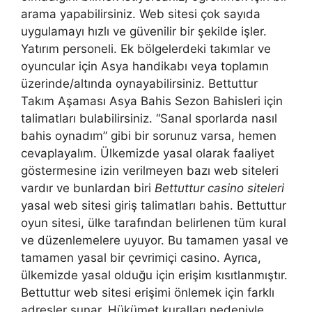
arama yapabilirsiniz. Web sitesi çok sayıda
uygulamayı hızlı ve güvenilir bir şekilde işler.
Yatırım personeli. Ek bölgelerdeki takımlar ve
oyuncular için Asya handikabı veya toplamın
üzerinde/altında oynayabilirsiniz. Bettuttur
Takım Aşaması Asya Bahis Sezon Bahisleri için
talimatları bulabilirsiniz. “Sanal sporlarda nasıl
bahis oynadım” gibi bir sorunuz varsa, hemen
cevaplayalım. Ülkemizde yasal olarak faaliyet
göstermesine izin verilmeyen bazı web siteleri
vardır ve bunlardan biri
Bettuttur casino siteleri
yasal web sitesi giriş talimatları bahis. Bettuttur
oyun sitesi, ülke tarafından belirlenen tüm kural
ve düzenlemelere uyuyor. Bu tamamen yasal ve
tamamen yasal bir çevrimiçi casino. Ayrıca,
ülkemizde yasal olduğu için erişim kısıtlanmıştır.
Bettuttur web sitesi erişimi önlemek için farklı
adresler sunar. Hükümet kuralları nedeniyle