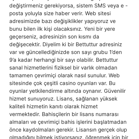
değiştirmeniz gerekiyorsa, sistem SMS veya e -
posta yoluyla size haber verir. Web sitesi
adresimizde bazı değişiklikler yapıyoruz ve
bunu bilen ilk kişi olacaksınız. Yeni bir yere
geçerseniz, adresinizin son kısmı da
değişecektir. Diyelim ki bir Bettuttur adresiniz
var ve güncellediğinizde son sayı grubu 1’den
9’a kadar herhangi bir sayı olabilir. Bettuttur
sanal hizmetlerini fiziksel bir varlık olmadan
tamamen çevrimiçi olarak nasıl sunulur. Web
sitesinde çok çeşitli casino oyunları var. Bu
oyunlar yetkilendirme altında oynanır. Güvenilir
hizmet sunuyoruz. Lisans, sağlanan yüksek
kaliteli hizmetin kanıtı olarak hizmet
vermektedir. Bahisçilerin bir lisans numarası
almaları ve çevrimiçi bahis işlerini başlatmadan
önce kaydolmaları gerekir. Lisansın gerçek olup
olmadığını bilmek istiyorsanız, öğrenmek için bir