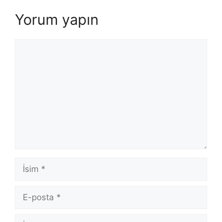
Yorum yapın
Yorum
İsim
E-
posta
İnternet