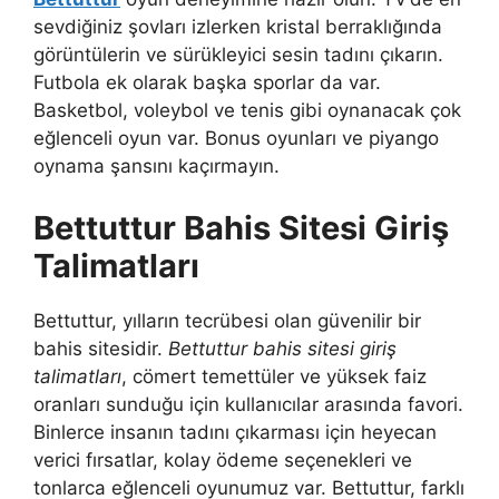
sevdiğiniz şovları izlerken kristal berraklığında
görüntülerin ve sürükleyici sesin tadını çıkarın.
Futbola ek olarak başka sporlar da var.
Basketbol, voleybol ve tenis gibi oynanacak çok
eğlenceli oyun var. Bonus oyunları ve piyango
oynama şansını kaçırmayın.
Bettuttur Bahis Sitesi Giriş
Talimatları
Bettuttur, yılların tecrübesi olan güvenilir bir
bahis sitesidir.
Bettuttur bahis sitesi giriş
talimatları
, cömert temettüler ve yüksek faiz
oranları sunduğu için kullanıcılar arasında favori.
Binlerce insanın tadını çıkarması için heyecan
verici fırsatlar, kolay ödeme seçenekleri ve
tonlarca eğlenceli oyunumuz var. Bettuttur, farklı