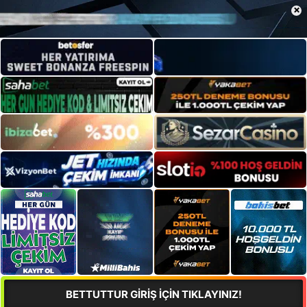
×
BETTUTTUR GİRİŞ İÇİN TIKLAYINIZ!