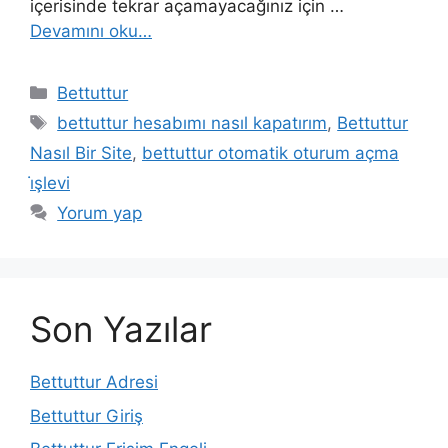
içerisinde tekrar açamayacağınız için …
Devamını oku…
Kategoriler
Bettuttur
Etiketler
bettuttur hesabımı nasıl kapatırım
,
Bettuttur
Nasıl Bir Site
,
bettuttur otomatik oturum açma
i̇şlevi
Yorum yap
Son Yazılar
Bettuttur Adresi
Bettuttur Giriş