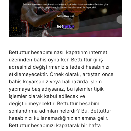
Bettuttur hesabımı nasıl kapatırım i̇nternet
üzerinden bahis oynarken Bettuttur giriş
adresinizi değiştirmeniz sitedeki hesabınızı
etkilemeyecektir. Örnek olarak, artıştan önce
bahis koyarsanız veya halihazırda işlem
yapmaya başladıysanız, bu işlemler tipik
işlemler olarak kabul edilecek ve
değiştirilmeyecektir. Bettuttur hesabımı
sonlandırma adımları nelerdir? Bu, Bettuttur
hesabınızı kullanamadığınız anlamına gelir.
Bettuttur hesabınızı kapatarak bir hafta