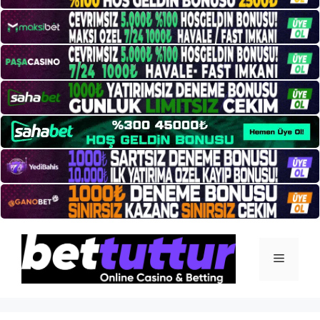
İçeriğe
atla
Menü