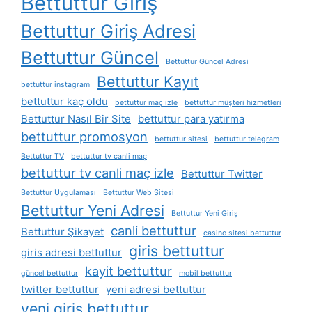
Bettuttur Giriş
Bettuttur Giriş Adresi
Bettuttur Güncel
Bettuttur Güncel Adresi
Bettuttur Kayıt
bettuttur instagram
bettuttur kaç oldu
bettuttur maç izle
bettuttur müşteri hizmetleri
Bettuttur Nasıl Bir Site
bettuttur para yatırma
bettuttur promosyon
bettuttur sitesi
bettuttur telegram
Bettuttur TV
bettuttur tv canli maç
bettuttur tv canli maç izle
Bettuttur Twitter
Bettuttur Uygulaması
Bettuttur Web Sitesi
Bettuttur Yeni Adresi
Bettuttur Yeni Giriş
canli bettuttur
Bettuttur Şikayet
casino sitesi bettuttur
giris bettuttur
giris adresi bettuttur
kayit bettuttur
güncel bettuttur
mobil bettuttur
twitter bettuttur
yeni adresi bettuttur
yeni giris bettuttur