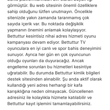
görmüştür. Bu web sitesinin önemli özelliklere
sahip olduğunu lütfen unutmayın. Öncelikle
sitenizde yakın zamanda taranmamış çok
sayıda içerik var. Bu noktada değişiklik
yapmanın önemini anlamak kolaylaşıyor.
Bettuttur kesintisiz nihai adres hizmeti oyunu
kampanyası devam ediyor. Bettuttur TV
oyunculara en iyi canlı ve spor bahis deneyimini
sunuyor. Ayrıca her gün en çok oyuncunun
olduğu oyunları da duyuracağız. Ancak
engelleme sorunları bu hizmetleri kesintiye
uğratabilir. Bu durumda Bettuttur kimlik bilgileri
destek sitesinden alınabilir. Şu anda aktif olarak
kullandığı yeni adres herhangi bir kafa
karışıklığına neden olmayacak. Güncellenen
adresiniz ile kolaylıkla hizmete katılabilir ve
Bettuttur kayıt işlemini tamamlayabilirsiniz.