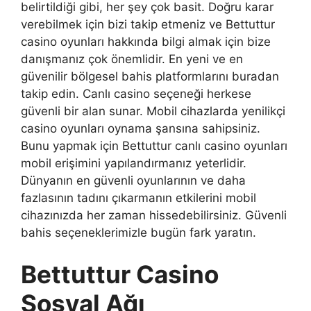
belirtildiği gibi, her şey çok basit. Doğru karar
verebilmek için bizi takip etmeniz ve Bettuttur
casino oyunları hakkında bilgi almak için bize
danışmanız çok önemlidir. En yeni ve en
güvenilir bölgesel bahis platformlarını buradan
takip edin. Canlı casino seçeneği herkese
güvenli bir alan sunar. Mobil cihazlarda yenilikçi
casino oyunları oynama şansına sahipsiniz.
Bunu yapmak için Bettuttur canlı casino oyunları
mobil erişimini yapılandırmanız yeterlidir.
Dünyanın en güvenli oyunlarının ve daha
fazlasının tadını çıkarmanın etkilerini mobil
cihazınızda her zaman hissedebilirsiniz. Güvenli
bahis seçeneklerimizle bugün fark yaratın.
Bettuttur Casino
Sosyal Ağı