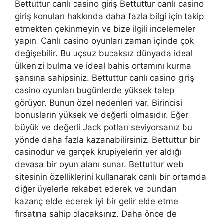
Bettuttur canlı casino giriş Bettuttur canlı casino
giriş konuları hakkında daha fazla bilgi için takip
etmekten çekinmeyin ve bize ilgili incelemeler
yapın. Canlı casino oyunları zaman içinde çok
değişebilir. Bu uçsuz bucaksız dünyada ideal
ülkenizi bulma ve ideal bahis ortamını kurma
şansına sahipsiniz. Bettuttur canlı casino giriş
casino oyunları bugünlerde yüksek talep
görüyor. Bunun özel nedenleri var. Birincisi
bonusların yüksek ve değerli olmasıdır. Eğer
büyük ve değerli Jack potları seviyorsanız bu
yönde daha fazla kazanabilirsiniz. Bettuttur bir
casinodur ve gerçek krupiyelerin yer aldığı
devasa bir oyun alanı sunar. Bettuttur web
sitesinin özelliklerini kullanarak canlı bir ortamda
diğer üyelerle rekabet ederek ve bundan
kazanç elde ederek iyi bir gelir elde etme
fırsatına sahip olacaksınız. Daha önce de