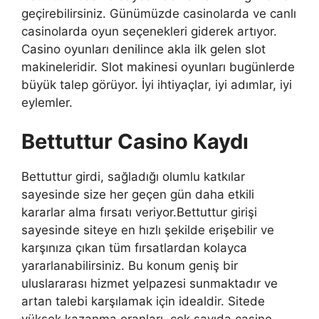
geçirebilirsiniz. Günümüzde casinolarda ve canlı
casinolarda oyun seçenekleri giderek artıyor.
Casino oyunları denilince akla ilk gelen slot
makineleridir. Slot makinesi oyunları bugünlerde
büyük talep görüyor. İyi ihtiyaçlar, iyi adımlar, iyi
eylemler.
Bettuttur Casino Kaydı
Bettuttur girdi, sağladığı olumlu katkılar
sayesinde size her geçen gün daha etkili
kararlar alma fırsatı veriyor.Bettuttur girişi
sayesinde siteye en hızlı şekilde erişebilir ve
karşınıza çıkan tüm fırsatlardan kolayca
yararlanabilirsiniz. Bu konum geniş bir
uluslararası hizmet yelpazesi sunmaktadır ve
artan talebi karşılamak için idealdir. Sitede