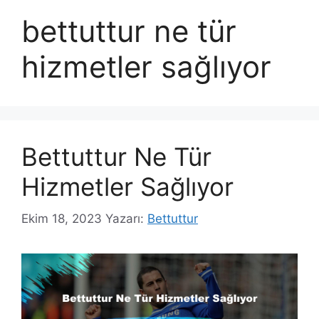
bettuttur ne tür
hizmetler sağlıyor
Bettuttur Ne Tür
Hizmetler Sağlıyor
Ekim 18, 2023
Yazarı:
Bettuttur