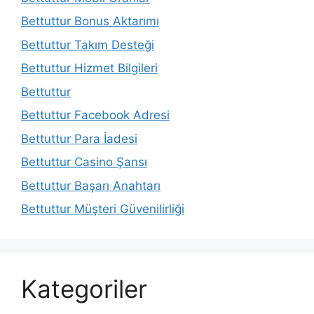
Bettuttur Bonus Aktarımı
Bettuttur Takım Desteği
Bettuttur Hizmet Bilgileri
Bettuttur
Bettuttur Facebook Adresi
Bettuttur Para İadesi
Bettuttur Casino Şansı
Bettuttur Başarı Anahtarı
Bettuttur Müşteri Güvenilirliği
Kategoriler