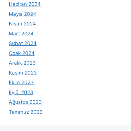
Haziran 2024
Mayıs 2024
Nisan 2024
Mart 2024
Şubat 2024
Ocak 2024
Aralık 2023
Kasım 2023
Ekim 2023
Eylül 2023
Ağustos 2023
Temmuz 2023