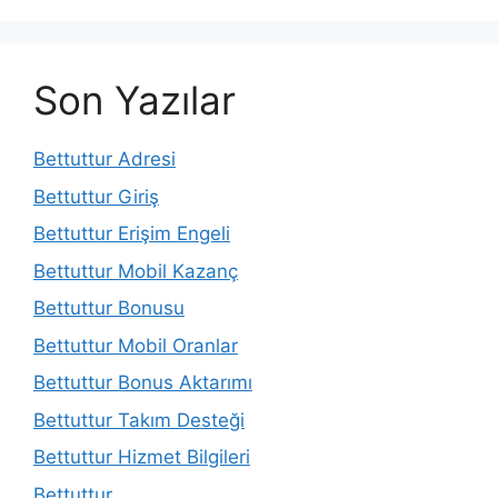
Son Yazılar
Bettuttur Adresi
Bettuttur Giriş
Bettuttur Erişim Engeli
Bettuttur Mobil Kazanç
Bettuttur Bonusu
Bettuttur Mobil Oranlar
Bettuttur Bonus Aktarımı
Bettuttur Takım Desteği
Bettuttur Hizmet Bilgileri
Bettuttur