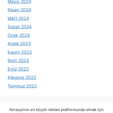
Mayıs 2024
Nisan 2024
Mart 2024
Şubat 2024
Ocak 2024
Aralık 2023
Kasım 2023
Ekim 2023
Eylül 2023
Ağustos 2023
Temmuz 2023
Avrasya'nın en büyük reklam platformunda olmak için