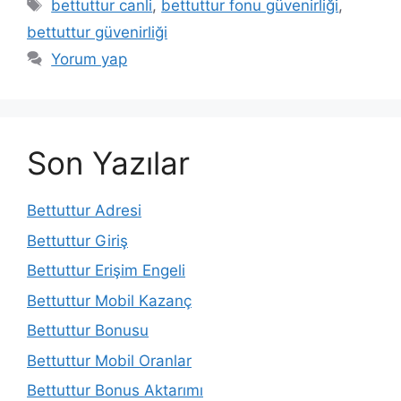
Etiketler
bettuttur canli
,
bettuttur fonu güvenirliği
,
bettuttur güvenirliği
Yorum yap
Son Yazılar
Bettuttur Adresi
Bettuttur Giriş
Bettuttur Erişim Engeli
Bettuttur Mobil Kazanç
Bettuttur Bonusu
Bettuttur Mobil Oranlar
Bettuttur Bonus Aktarımı