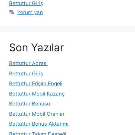
Bettuttur Giriş
Yorum yap
Son Yazılar
Bettuttur Adresi
Bettuttur Giriş
Bettuttur Erişim Engeli
Bettuttur Mobil Kazanç
Bettuttur Bonusu
Bettuttur Mobil Oranlar
Bettuttur Bonus Aktarımı
Bettuttur Takım Desteği