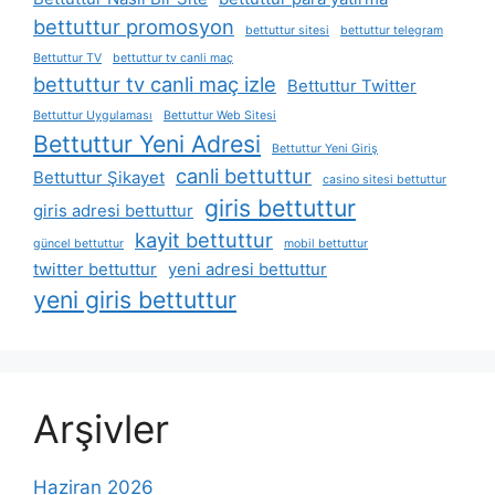
bettuttur promosyon
bettuttur sitesi
bettuttur telegram
Bettuttur TV
bettuttur tv canli maç
bettuttur tv canli maç izle
Bettuttur Twitter
Bettuttur Uygulaması
Bettuttur Web Sitesi
Bettuttur Yeni Adresi
Bettuttur Yeni Giriş
canli bettuttur
Bettuttur Şikayet
casino sitesi bettuttur
giris bettuttur
giris adresi bettuttur
kayit bettuttur
güncel bettuttur
mobil bettuttur
twitter bettuttur
yeni adresi bettuttur
yeni giris bettuttur
Arşivler
Haziran 2026