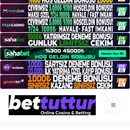
İçeriğe
atla
Menü