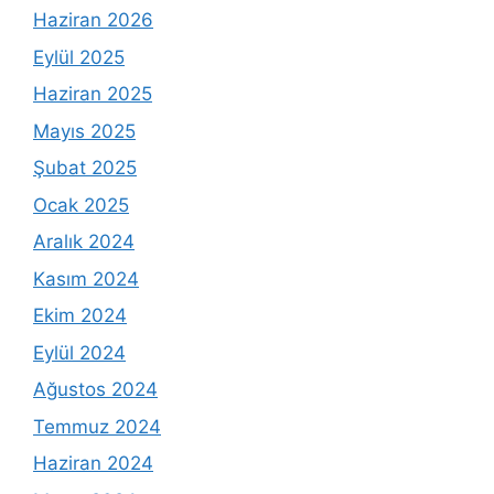
Haziran 2026
Eylül 2025
Haziran 2025
Mayıs 2025
Şubat 2025
Ocak 2025
Aralık 2024
Kasım 2024
Ekim 2024
Eylül 2024
Ağustos 2024
Temmuz 2024
Haziran 2024