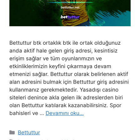
Bettuttur btk ortaklık btk ile ortak olduğunuz
anda aktif hale gelen giriş adresi, kesintisiz
erişim sağlar ve tüm oyunlarımızın ve
etkinliklerimizin keyfini çıkarmaya devam
etmenizi sağlar. Bettuttur olarak belirlenen aktif
alan adresini bulmak için Bettuttur giriş adresini
kullanmanız gerekmektedir. Yasadışı casino
siteleri denince akla gelen ilk adreslerden biri
olan Bettuttur katılarak kazanabilirsiniz. Spor
bahisleri ve …
Devamını oku…
Kategoriler
Bettuttur