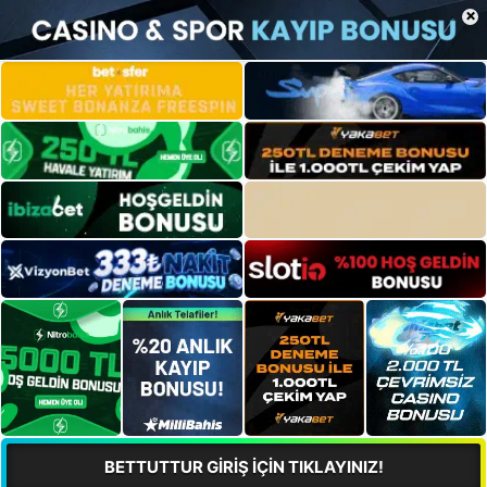
×
BETTUTTUR GİRİŞ İÇİN TIKLAYINIZ!