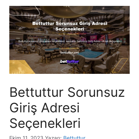
Bettuttur Sorunsuz
Giriş Adresi
Seçenekleri
Ekim 11, 2023
Yazarı:
Bettuttur