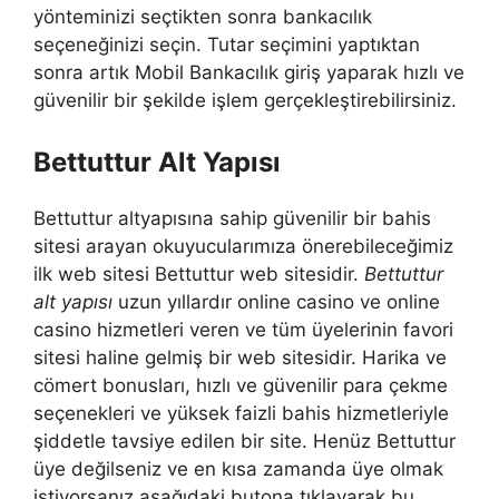
yönteminizi seçtikten sonra bankacılık
seçeneğinizi seçin. Tutar seçimini yaptıktan
sonra artık Mobil Bankacılık giriş yaparak hızlı ve
güvenilir bir şekilde işlem gerçekleştirebilirsiniz.
Bettuttur Alt Yapısı
Bettuttur altyapısına sahip güvenilir bir bahis
sitesi arayan okuyucularımıza önerebileceğimiz
ilk web sitesi Bettuttur web sitesidir.
Bettuttur
alt yapısı
uzun yıllardır online casino ve online
casino hizmetleri veren ve tüm üyelerinin favori
sitesi haline gelmiş bir web sitesidir. Harika ve
cömert bonusları, hızlı ve güvenilir para çekme
seçenekleri ve yüksek faizli bahis hizmetleriyle
şiddetle tavsiye edilen bir site. Henüz Bettuttur
üye değilseniz ve en kısa zamanda üye olmak
istiyorsanız aşağıdaki butona tıklayarak bu