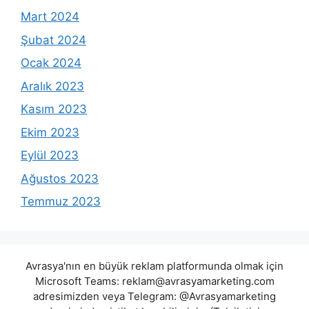
Mart 2024
Şubat 2024
Ocak 2024
Aralık 2023
Kasım 2023
Ekim 2023
Eylül 2023
Ağustos 2023
Temmuz 2023
Avrasya'nın en büyük reklam platformunda olmak için
Microsoft Teams:
reklam@avrasyamarketing.com
adresimizden veya Telegram: @Avrasyamarketing