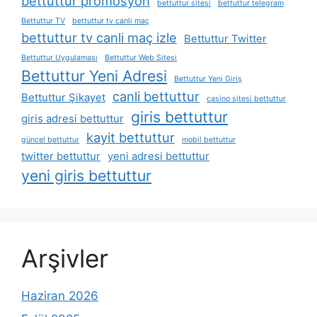
bettuttur promosyon
bettuttur sitesi
bettuttur telegram
Bettuttur TV
bettuttur tv canli maç
bettuttur tv canli maç izle
Bettuttur Twitter
Bettuttur Uygulaması
Bettuttur Web Sitesi
Bettuttur Yeni Adresi
Bettuttur Yeni Giriş
canli bettuttur
Bettuttur Şikayet
casino sitesi bettuttur
giris bettuttur
giris adresi bettuttur
kayit bettuttur
güncel bettuttur
mobil bettuttur
twitter bettuttur
yeni adresi bettuttur
yeni giris bettuttur
Arşivler
Haziran 2026