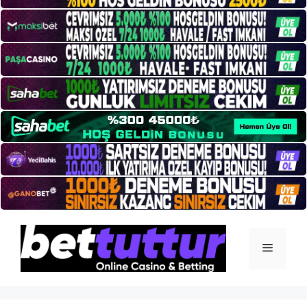
İçeriğe
atla
Menü