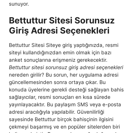
sunuyor.
Bettuttur Sitesi Sorunsuz
Giriş Adresi Seçenekleri
Bettuttur Sitesi Siteye giriş yaptığınızda, resmi
siteyi kullandığınızdan emin olmak için bazı
anket sonuçlarına erişmeniz gerekecektir.
Bettuttur sitesi sorunsuz giriş adresi seçenekleri
nereden girilir? Bu sorun, her uygulama adresi
güncellemesinden sonra ortaya çıkar. Bu
konuda üyelerine gerekli desteği sağlayan bahis
sağlayıcılar, resmi sonuçları en kısa sürede
yayınlayacaktır. Bu paylaşım SMS veya e-posta
adresi aracılığıyla yapılabilir. Güvenilirliği
sayesinde Bettuttur birçok bahisçinin ilgisini
çekmeyi başarmış ve en popüler sitelerden biri