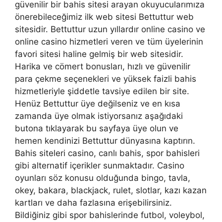
güvenilir bir bahis sitesi arayan okuyucularımıza
önerebileceğimiz ilk web sitesi Bettuttur web
sitesidir. Bettuttur uzun yıllardır online casino ve
online casino hizmetleri veren ve tüm üyelerinin
favori sitesi haline gelmiş bir web sitesidir.
Harika ve cömert bonusları, hızlı ve güvenilir
para çekme seçenekleri ve yüksek faizli bahis
hizmetleriyle şiddetle tavsiye edilen bir site.
Henüz Bettuttur üye değilseniz ve en kısa
zamanda üye olmak istiyorsanız aşağıdaki
butona tıklayarak bu sayfaya üye olun ve
hemen kendinizi Bettuttur dünyasına kaptırın.
Bahis siteleri casino, canlı bahis, spor bahisleri
gibi alternatif içerikler sunmaktadır. Casino
oyunları söz konusu olduğunda bingo, tavla,
okey, bakara, blackjack, rulet, slotlar, kazı kazan
kartları ve daha fazlasına erişebilirsiniz.
Bildiğiniz gibi spor bahislerinde futbol, ​​voleybol,