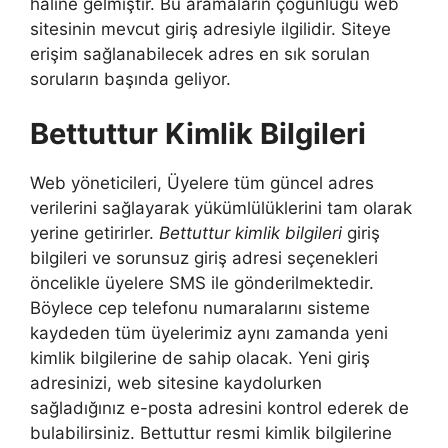
haline gelmiştir. Bu aramaların çoğunluğu web
sitesinin mevcut giriş adresiyle ilgilidir. Siteye
erişim sağlanabilecek adres en sık sorulan
soruların başında geliyor.
Bettuttur Kimlik Bilgileri
Web yöneticileri, Üyelere tüm güncel adres
verilerini sağlayarak yükümlülüklerini tam olarak
yerine getirirler.
Bettuttur kimlik bilgileri
giriş
bilgileri ve sorunsuz giriş adresi seçenekleri
öncelikle üyelere SMS ile gönderilmektedir.
Böylece cep telefonu numaralarını sisteme
kaydeden tüm üyelerimiz aynı zamanda yeni
kimlik bilgilerine de sahip olacak. Yeni giriş
adresinizi, web sitesine kaydolurken
sağladığınız e-posta adresini kontrol ederek de
bulabilirsiniz. Bettuttur resmi kimlik bilgilerine