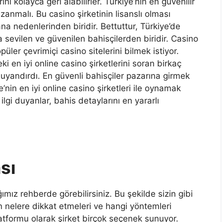
nı kolayca geri alabilirler. Türkiye’nin en güvenilir
zanmalı. Bu casino şirketinin lisanslı olması
ana nedenlerinden biridir. Bettuttur, Türkiye’de
a sevilen ve güvenilen bahisçilerden biridir. Casino
püler çevrimiçi casino sitelerini bilmek istiyor.
i en iyi online casino şirketlerini soran birkaç
uyandırdı. En güvenli bahisçiler pazarına girmek
’nin en iyi online casino şirketleri ile oynamak
ilgi duyanlar, bahis detaylarını en yararlı
sı
mız rehberde görebilirsiniz. Bu şekilde sizin gibi
n nelere dikkat etmeleri ve hangi yöntemleri
 platformu olarak şirket birçok seçenek sunuyor.