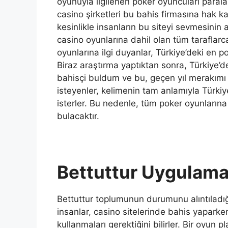
oyunuyla ilgilenen poker oyuncuları paraları
casino şirketleri bu bahis firmasına hak ka
kesinlikle insanların bu siteyi sevmesinin 
casino oyunlarına dahil olan tüm taraflarc
oyunlarına ilgi duyanlar, Türkiye’deki en po
Biraz araştırma yaptıktan sonra, Türkiye’dek
bahisçi buldum ve bu, geçen yıl merakımı 
isteyenler, kelimenin tam anlamıyla Türkiye
isterler. Bu nedenle, tüm poker oyunlarına 
bulacaktır.
Bettuttur Uygulama
Bettuttur toplumunun durumunu alıntıladığı
insanlar, casino sitelerinde bahis yaparke
kullanmaları gerektiğini bilirler. Bir oyun