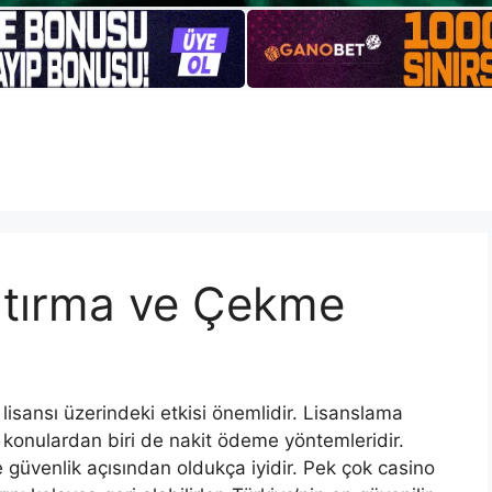
atırma ve Çekme
isansı üzerindeki etkisi önemlidir. Lisanslama
 konulardan biri de nakit ödeme yöntemleridir.
e güvenlik açısından oldukça iyidir. Pek çok casino