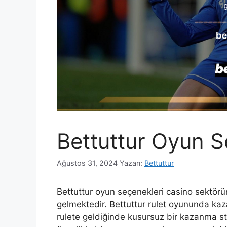
Bettuttur Oyun S
Ağustos 31, 2024
Yazarı:
Bettuttur
Bettuttur oyun seçenekleri casino sektörü
gelmektedir. Bettuttur rulet oyununda kaza
rulete geldiğinde kusursuz bir kazanma str