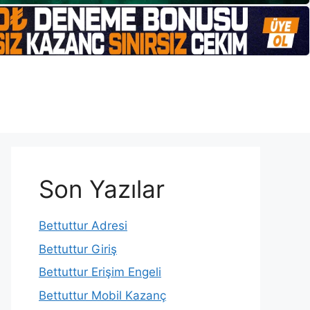
Son Yazılar
Bettuttur Adresi
Bettuttur Giriş
Bettuttur Erişim Engeli
Bettuttur Mobil Kazanç