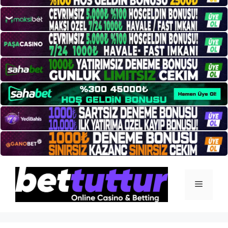
İçeriğe
atla
Menü