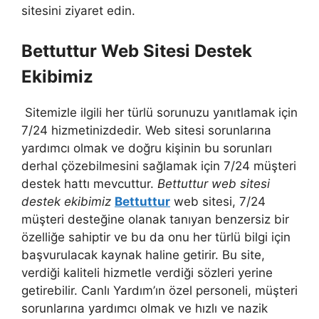
sitesini ziyaret edin.
Bettuttur Web Sitesi Destek
Ekibimiz
Sitemizle ilgili her türlü sorunuzu yanıtlamak için
7/24 hizmetinizdedir. Web sitesi sorunlarına
yardımcı olmak ve doğru kişinin bu sorunları
derhal çözebilmesini sağlamak için 7/24 müşteri
destek hattı mevcuttur.
Bettuttur web sitesi
destek ekibimiz
Bettuttur
web sitesi, 7/24
müşteri desteğine olanak tanıyan benzersiz bir
özelliğe sahiptir ve bu da onu her türlü bilgi için
başvurulacak kaynak haline getirir. Bu site,
verdiği kaliteli hizmetle verdiği sözleri yerine
getirebilir. Canlı Yardım’ın özel personeli, müşteri
sorunlarına yardımcı olmak ve hızlı ve nazik