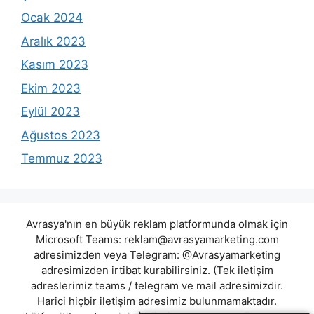
Ocak 2024
Aralık 2023
Kasım 2023
Ekim 2023
Eylül 2023
Ağustos 2023
Temmuz 2023
Avrasya'nın en büyük reklam platformunda olmak için
Microsoft Teams:
reklam@avrasyamarketing.com
adresimizden veya Telegram: @Avrasyamarketing
adresimizden irtibat kurabilirsiniz. (Tek iletişim
adreslerimiz teams / telegram ve mail adresimizdir.
Harici hiçbir iletişim adresimiz bulunmamaktadır.