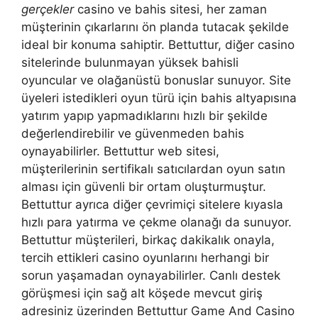
gerçekler
casino ve bahis sitesi, her zaman
müşterinin çıkarlarını ön planda tutacak şekilde
ideal bir konuma sahiptir. Bettuttur, diğer casino
sitelerinde bulunmayan yüksek bahisli
oyuncular ve olağanüstü bonuslar sunuyor. Site
üyeleri istedikleri oyun türü için bahis altyapısına
yatırım yapıp yapmadıklarını hızlı bir şekilde
değerlendirebilir ve güvenmeden bahis
oynayabilirler. Bettuttur web sitesi,
müşterilerinin sertifikalı satıcılardan oyun satın
alması için güvenli bir ortam oluşturmuştur.
Bettuttur ayrıca diğer çevrimiçi sitelere kıyasla
hızlı para yatırma ve çekme olanağı da sunuyor.
Bettuttur müşterileri, birkaç dakikalık onayla,
tercih ettikleri casino oyunlarını herhangi bir
sorun yaşamadan oynayabilirler. Canlı destek
görüşmesi için sağ alt köşede mevcut giriş
adresiniz üzerinden Bettuttur Game And Casino