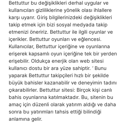
Bettuttur bu değişiklikleri derhal uygular ve
kullanıcıları gizliliklerine yönelik olası ihlallere
karşı uyarır. Giriş bilgilerinizdeki değişiklikleri
takip etmek için bizi sosyal medyada takip
etmenizi öneririz. Bettuttur ile ilgili oyunlar ve
içerikler. Bettuttur oyunları ve eğlencesi.
Kullanıcılar, Bettuttur içeriğine ve oyunlarına
erişerek kapsamlı oyun içeriğine tek bir yerden
erişebilir. Oldukça enerjik olan web sitesi
kullanıcı dostu bir ara yüze sahiptir. ‘ Bunu
yaparak Bettuttur takipçileri hızlı bir şekilde
büyük bahisler kazanabilir ve deneyimin tadını
çıkarabilirler. Bettuttur sitesi: Birçok kişi canlı
bahis oyunlarına katılmaktadır. Bu, sitenin bu
amaç için düzenli olarak yatırım aldığı ve daha
sonra bu yatırımları tahsis ettiği bilindiği
anlamına gelir.