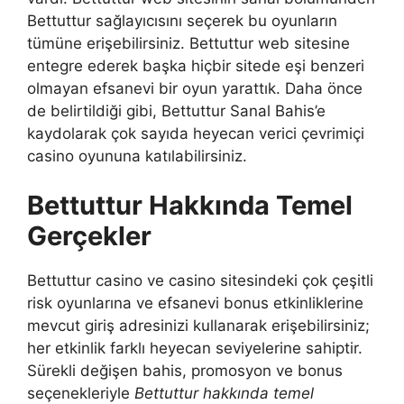
Bettuttur sağlayıcısını seçerek bu oyunların
tümüne erişebilirsiniz. Bettuttur web sitesine
entegre ederek başka hiçbir sitede eşi benzeri
olmayan efsanevi bir oyun yarattık. Daha önce
de belirtildiği gibi, Bettuttur Sanal Bahis’e
kaydolarak çok sayıda heyecan verici çevrimiçi
casino oyununa katılabilirsiniz.
Bettuttur Hakkında Temel
Gerçekler
Bettuttur casino ve casino sitesindeki çok çeşitli
risk oyunlarına ve efsanevi bonus etkinliklerine
mevcut giriş adresinizi kullanarak erişebilirsiniz;
her etkinlik farklı heyecan seviyelerine sahiptir.
Sürekli değişen bahis, promosyon ve bonus
seçenekleriyle
Bettuttur hakkında temel