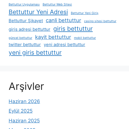
Bettuttur Uygulaması
Bettuttur Web Sitesi
Bettuttur Yeni Adresi
Bettuttur Yeni Giriş
canli bettuttur
Bettuttur Şikayet
casino sitesi bettuttur
giris bettuttur
giris adresi bettuttur
kayit bettuttur
güncel bettuttur
mobil bettuttur
twitter bettuttur
yeni adresi bettuttur
yeni giris bettuttur
Arşivler
Haziran 2026
Eylül 2025
Haziran 2025