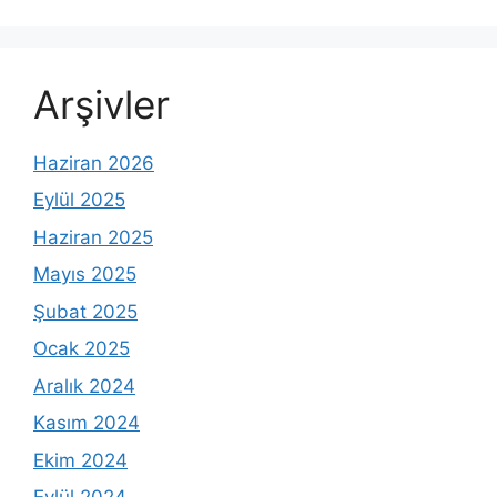
Arşivler
Haziran 2026
Eylül 2025
Haziran 2025
Mayıs 2025
Şubat 2025
Ocak 2025
Aralık 2024
Kasım 2024
Ekim 2024