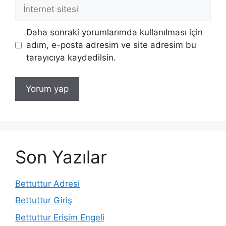
İnternet
sitesi
Daha sonraki yorumlarımda kullanılması için
adım, e-posta adresim ve site adresim bu
tarayıcıya kaydedilsin.
Son Yazılar
Bettuttur Adresi
Bettuttur Giriş
Bettuttur Erişim Engeli