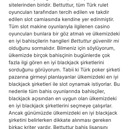
sitelerinden biridir. Bettuttur, tüm Türk rulet
oyuncuları tarafından tercih edilen ve takdir
edilen slot camiasında kendine yer edinmiştir.
Tüm slot makine oyunlarıyla ilgilenen casino
oyuncuları bunlara bir göz atmalı ve ülkemizdeki
en iyi bahisçilerin hangileri
Bettuttur güvenilir mi
olduğunu sormalıdır. Bilmeniz için söylüyorum,
ülkemizde birçok bahisçinin bugünlerde çok
fazla ilgi gören en iyi blackjack şirketlerini
sorduğunu görüyorum. Tabii ki Türk poker şirketi
pazarına girmeyi planlayanlar ülkemizdeki en iyi
blackjack şirketleri ile slot oynamak istiyorlar. Bu
nedenle tüm bahis oyunlarında bahisçiler,
blackjack açısından en uygun olan ülkemizdeki
en iyi blackjack şirketlerini seçmeye çalışırlar.
Ancak günümüzde ülkemizdeki en iyi blackjack
şirketini belirlerken dikkate alınması gereken
birkaç kriter vardır. Bettuttur bahis lisansını