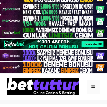
İçeriğe
atla
Menü