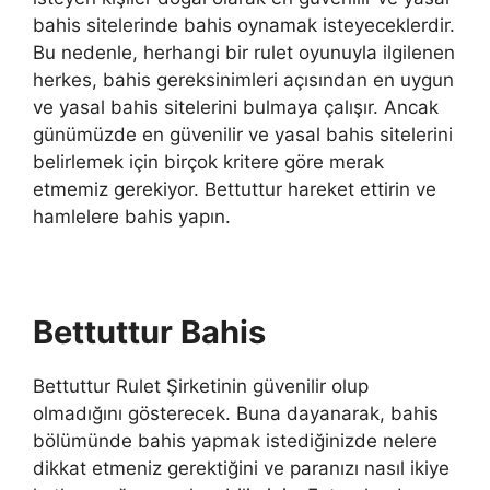
bahis sitelerinde bahis oynamak isteyeceklerdir.
Bu nedenle, herhangi bir rulet oyunuyla ilgilenen
herkes, bahis gereksinimleri açısından en uygun
ve yasal bahis sitelerini bulmaya çalışır. Ancak
günümüzde en güvenilir ve yasal bahis sitelerini
belirlemek için birçok kritere göre merak
etmemiz gerekiyor. Bettuttur hareket ettirin ve
hamlelere bahis yapın.
Bettuttur Bahis
Bettuttur Rulet Şirketinin güvenilir olup
olmadığını gösterecek. Buna dayanarak, bahis
bölümünde bahis yapmak istediğinizde nelere
dikkat etmeniz gerektiğini ve paranızı nasıl ikiye