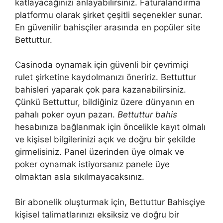
katlayacağınızı anlayabilirsiniz. Faturalandırma
platformu olarak şirket çeşitli seçenekler sunar.
En güvenilir bahisçiler arasında en popüler site
Bettuttur.
Casinoda oynamak için güvenli bir çevrimiçi
rulet şirketine kaydolmanızı öneririz. Bettuttur
bahisleri yaparak çok para kazanabilirsiniz.
Çünkü Bettuttur, bildiğiniz üzere dünyanın en
pahalı poker oyun pazarı.
Bettuttur bahis
hesabınıza bağlanmak için öncelikle kayıt olmalı
ve kişisel bilgilerinizi açık ve doğru bir şekilde
girmelisiniz. Panel üzerinden üye olmak ve
poker oynamak istiyorsanız panele üye
olmaktan asla sıkılmayacaksınız.
Bir abonelik oluşturmak için, Bettuttur Bahisçiye
kişisel talimatlarınızı eksiksiz ve doğru bir