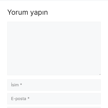
Yorum yapın
Yorum
İsim
E-
posta