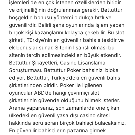
işlemleri de en çok istenen özelliklerden biridir
ve orijinalliğinin doğrulanması gerekir. Bettuttur
hoşgeldin bonusu yöntemi oldukça hızlı ve
güvenilirdir. Belirli şans oyunlarında işlem yapan
birçok kişi kazançlarını kolayca çekebilir. Bu slot
şirketi, Türkiye’nin en güvenilir bahis sitesidir ve
ek bonuslar sunar. Sitenin lisanslı olması bu
sitenin tercih edilmesindeki en büyük etkendir.
Bettuttur Şikayetleri, Casino Lisanslama
Soruşturması. Bettuttur Poker bahsinizi bloke
ediyor. Bettuttur, Türkiye’deki en güvenli bahis
şirketlerinden biridir. Poker ile ilgilenen
oyuncular ABD’de hangi çevrimiçi slot
şirketlerinin güvende olduğunu bilmek isterler.
Arama yaparsanız, son zamanlarda öne çıkan
ülkedeki en güvenli yasa dışı casino sitesi
hakkında soru soran birçok bahisçi bulacaksınız.
En güvenilir bahisçilerin pazarına girmek