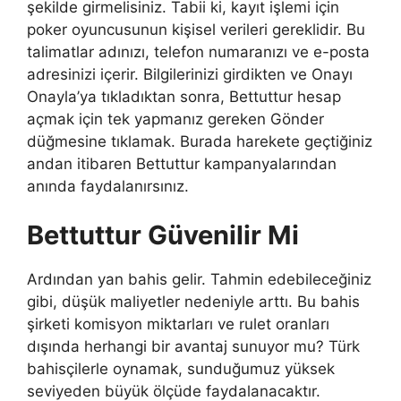
şekilde girmelisiniz. Tabii ki, kayıt işlemi için
poker oyuncusunun kişisel verileri gereklidir. Bu
talimatlar adınızı, telefon numaranızı ve e-posta
adresinizi içerir. Bilgilerinizi girdikten ve Onayı
Onayla’ya tıkladıktan sonra, Bettuttur hesap
açmak için tek yapmanız gereken Gönder
düğmesine tıklamak. Burada harekete geçtiğiniz
andan itibaren Bettuttur kampanyalarından
anında faydalanırsınız.
Bettuttur Güvenilir Mi
Ardından yan bahis gelir. Tahmin edebileceğiniz
gibi, düşük maliyetler nedeniyle arttı. Bu bahis
şirketi komisyon miktarları ve rulet oranları
dışında herhangi bir avantaj sunuyor mu? Türk
bahisçilerle oynamak, sunduğumuz yüksek
seviyeden büyük ölçüde faydalanacaktır.