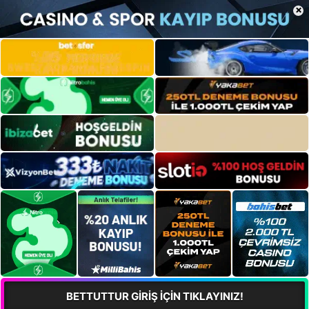
×
BETTUTTUR GİRİŞ İÇİN TIKLAYINIZ!