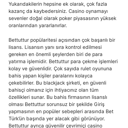
Yukarıdakilerin hepsine ek olarak, çok fazla
kazanç da kaybedersiniz. Casino oynamayı
sevenler doğal olarak poker piyasasının yüksek
oranlarından yararlanırlar.
Bettuttur popülaritesi açısından çok başarılı bir
lisans. Lisansın yanı sıra kontrol edilmesi
gereken en önemli şeylerden biri de para
yatırma işlemidir. Bettuttur para çekme işlemleri
kolay ve güvenlidir. Çok sayıda rulet oyununa
bahis yapan kişiler paralarını kolayca
çekebilirler. Bu blackjack şirketi, en güvenli
bahisçi olmanız için ihtiyacınız olan tüm
özellikleri sunar. Bu bahis firmasının lisanslı
olması Bettuttur sorunsuz bir şekilde Giriş
yapmasının en popüler sebepleri arasında Bet
Türk’ün başında yer alacak gibi görünüyor.
Bettuttur ayrıca güvenilir çevrimiçi casino