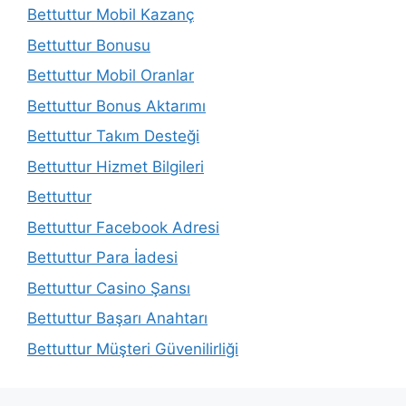
Bettuttur Mobil Kazanç
Bettuttur Bonusu
Bettuttur Mobil Oranlar
Bettuttur Bonus Aktarımı
Bettuttur Takım Desteği
Bettuttur Hizmet Bilgileri
Bettuttur
Bettuttur Facebook Adresi
Bettuttur Para İadesi
Bettuttur Casino Şansı
Bettuttur Başarı Anahtarı
Bettuttur Müşteri Güvenilirliği