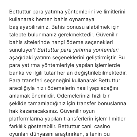
Bettuttur para yatırma yöntemlerini ve limitlerini
kullanarak hemen bahis oynamaya
başlayabilirsiniz. Bahis bonusu alabilmek için
talepte bulunmanız gerekmektedir. Güvenilir
bahis sitelerinde hangi ödeme seçenekleri
sunuluyor?
Bettuttur para yatırma yöntemleri
aşağıdaki yatırım seçeneklerini geliştirmiştir. Bu
para yatırma yöntemleriyle yapılan işlemlerde
banka ve ilgili tutar her an değiştirilebilmektedir.
Para transferi seçeneğini kullanarak Bettuttur
aracılığıyla hızlı ödemelerin nasıl yapılacağını
anlamak önemlidir. Ödemelerinizi hızlı bir
şekilde tamamladığınız için transfer bonuslarına
hak kazanacaksınız. Güvenilir oyun
platformlarına yapılan transferlerin işlem limitleri
farklılık gösterebilir. Bettuttur canlı casino
oyunları dünyasını araştırırken, sitenin bu