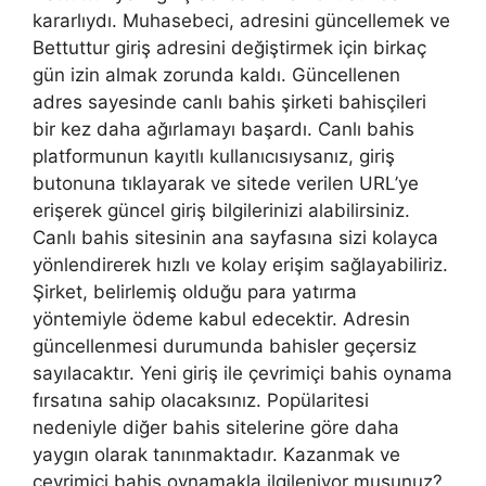
kararlıydı. Muhasebeci, adresini güncellemek ve
Bettuttur giriş adresini değiştirmek için birkaç
gün izin almak zorunda kaldı. Güncellenen
adres sayesinde canlı bahis şirketi bahisçileri
bir kez daha ağırlamayı başardı. Canlı bahis
platformunun kayıtlı kullanıcısıysanız, giriş
butonuna tıklayarak ve sitede verilen URL’ye
erişerek güncel giriş bilgilerinizi alabilirsiniz.
Canlı bahis sitesinin ana sayfasına sizi kolayca
yönlendirerek hızlı ve kolay erişim sağlayabiliriz.
Şirket, belirlemiş olduğu para yatırma
yöntemiyle ödeme kabul edecektir. Adresin
güncellenmesi durumunda bahisler geçersiz
sayılacaktır. Yeni giriş ile çevrimiçi bahis oynama
fırsatına sahip olacaksınız. Popülaritesi
nedeniyle diğer bahis sitelerine göre daha
yaygın olarak tanınmaktadır. Kazanmak ve
çevrimiçi bahis oynamakla ilgileniyor musunuz?