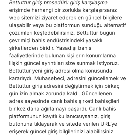
Bettuttur giriş prosedürü giriş karşılaşma
erişimde herhangi bir zorlukla karşılaşırsanız
web sitemizi ziyaret ederek en güncel bilgilere
ulaşabilir veya bu platformun sunduğu alternatif
çözümleri keşfedebilirsiniz. Bettuttur bugün
çevrimiçi bahis endüstrisindeki yasaklı
şirketlerden biridir. Yasadışı bahis
faaliyetlerinde bulunan kişilerin konumlarına
ilişkin güncel ayrıntıları size sunmak istiyoruz.
Bettuttur yeni giriş adresi olma konusunda
kararlıydı. Muhasebeci, adresini güncellemek ve
Bettuttur giriş adresini değiştirmek için birkaç
gün izin almak zorunda kaldı. Güncellenen
adres sayesinde canlı bahis şirketi bahisçileri
bir kez daha ağırlamayı başardı. Canlı bahis
platformunun kayıtlı kullanıcısıysanız, giriş
butonuna tıklayarak ve sitede verilen URL’ye
erişerek güncel giriş bilgilerinizi alabilirsiniz.