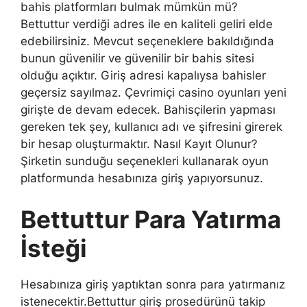
bahis platformları bulmak mümkün mü?
Bettuttur verdiği adres ile en kaliteli geliri elde
edebilirsiniz. Mevcut seçeneklere bakıldığında
bunun güvenilir ve güvenilir bir bahis sitesi
olduğu açıktır. Giriş adresi kapalıysa bahisler
geçersiz sayılmaz. Çevrimiçi casino oyunları yeni
girişte de devam edecek. Bahisçilerin yapması
gereken tek şey, kullanıcı adı ve şifresini girerek
bir hesap oluşturmaktır. Nasıl Kayıt Olunur?
Şirketin sunduğu seçenekleri kullanarak oyun
platformunda hesabınıza giriş yapıyorsunuz.
Bettuttur Para Yatırma
İsteği
Hesabınıza giriş yaptıktan sonra para yatırmanız
istenecektir.Bettuttur giriş prosedürünü takip