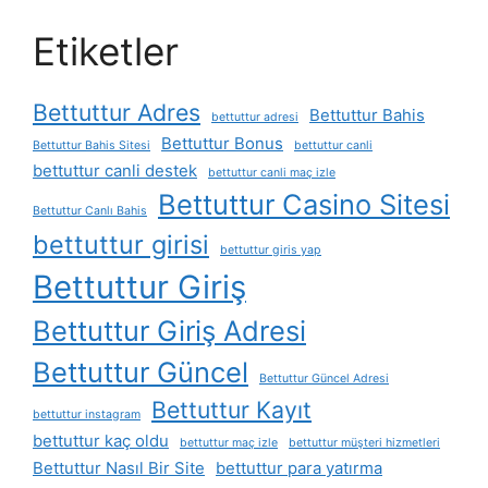
Etiketler
Bettuttur Adres
Bettuttur Bahis
bettuttur adresi
Bettuttur Bonus
Bettuttur Bahis Sitesi
bettuttur canli
bettuttur canli destek
bettuttur canli maç izle
Bettuttur Casino Sitesi
Bettuttur Canlı Bahis
bettuttur girisi
bettuttur giris yap
Bettuttur Giriş
Bettuttur Giriş Adresi
Bettuttur Güncel
Bettuttur Güncel Adresi
Bettuttur Kayıt
bettuttur instagram
bettuttur kaç oldu
bettuttur maç izle
bettuttur müşteri hizmetleri
Bettuttur Nasıl Bir Site
bettuttur para yatırma