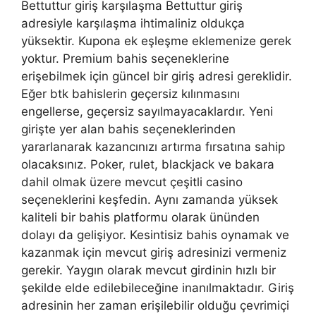
Bettuttur giriş karşılaşma Bettuttur giriş
adresiyle karşılaşma ihtimaliniz oldukça
yüksektir. Kupona ek eşleşme eklemenize gerek
yoktur. Premium bahis seçeneklerine
erişebilmek için güncel bir giriş adresi gereklidir.
Eğer btk bahislerin geçersiz kılınmasını
engellerse, geçersiz sayılmayacaklardır. Yeni
girişte yer alan bahis seçeneklerinden
yararlanarak kazancınızı artırma fırsatına sahip
olacaksınız. Poker, rulet, blackjack ve bakara
dahil olmak üzere mevcut çeşitli casino
seçeneklerini keşfedin. Aynı zamanda yüksek
kaliteli bir bahis platformu olarak ününden
dolayı da gelişiyor. Kesintisiz bahis oynamak ve
kazanmak için mevcut giriş adresinizi vermeniz
gerekir. Yaygın olarak mevcut girdinin hızlı bir
şekilde elde edilebileceğine inanılmaktadır. Giriş
adresinin her zaman erişilebilir olduğu çevrimiçi