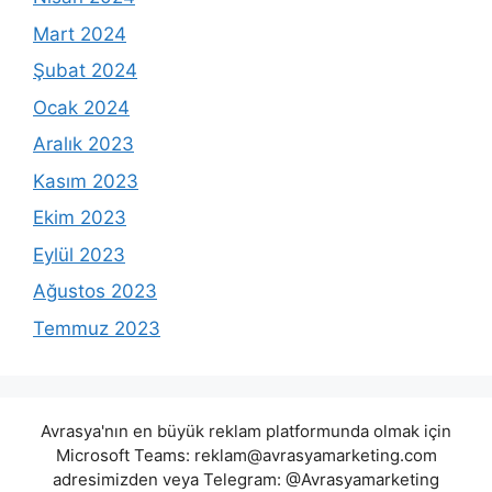
Mart 2024
Şubat 2024
Ocak 2024
Aralık 2023
Kasım 2023
Ekim 2023
Eylül 2023
Ağustos 2023
Temmuz 2023
Avrasya'nın en büyük reklam platformunda olmak için
Microsoft Teams:
reklam@avrasyamarketing.com
adresimizden veya Telegram: @Avrasyamarketing