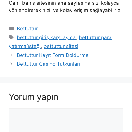
Canlı bahis sitesinin ana sayfasına sizi kolayca
yönlendirerek hızlı ve kolay erişim sağlayabiliriz.
Kategoriler
Bettuttur
Etiketler
bettuttur giriş karşılaşma
,
bettuttur para
yatırma i̇steği
,
bettuttur sitesi
Bettuttur Kayıt Form Doldurma
Bettuttur Casino Tutkunları
Yorum yapın
Yorum