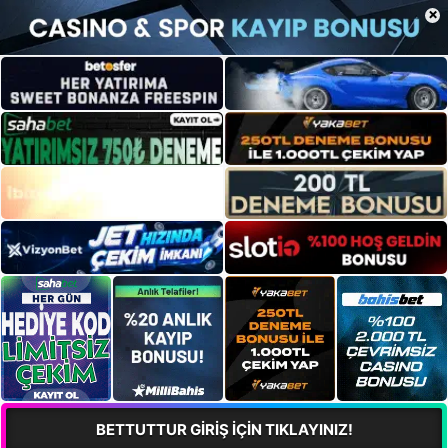
×
BETTUTTUR GİRİŞ İÇİN TIKLAYINIZ!