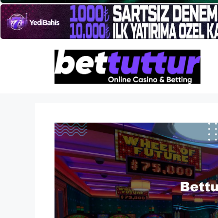
İçeriğe
atla