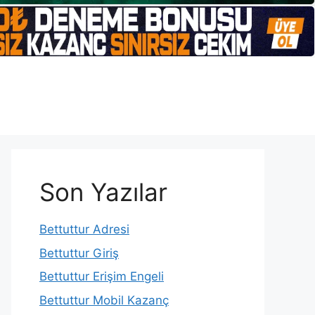
Son Yazılar
Bettuttur Adresi
Bettuttur Giriş
Bettuttur Erişim Engeli
Bettuttur Mobil Kazanç