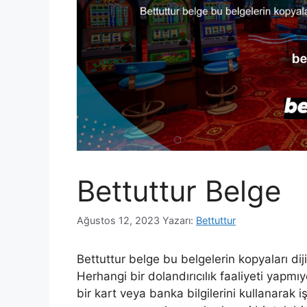
Bettuttur Belge
Ağustos 12, 2023
Yazarı:
Bettuttur
Bettuttur belge bu belgelerin kopyaları dij
Herhangi bir dolandırıcılık faaliyeti yapmı
bir kart veya banka bilgilerini kullanarak