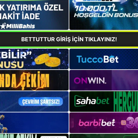
BETTUTTUR GİRİŞ İÇİN TIKLAYINIZ!