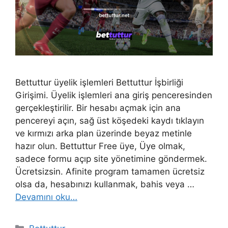
Bettuttur üyelik işlemleri Bettuttur İşbirliği
Girişimi. Üyelik işlemleri ana giriş penceresinden
gerçekleştirilir. Bir hesabı açmak için ana
pencereyi açın, sağ üst köşedeki kaydı tıklayın
ve kırmızı arka plan üzerinde beyaz metinle
hazır olun. Bettuttur Free üye, Üye olmak,
sadece formu açıp site yönetimine göndermek.
Ücretsizsin. Afinite program tamamen ücretsiz
olsa da, hesabınızı kullanmak, bahis veya …
Devamını oku…
Kategoriler