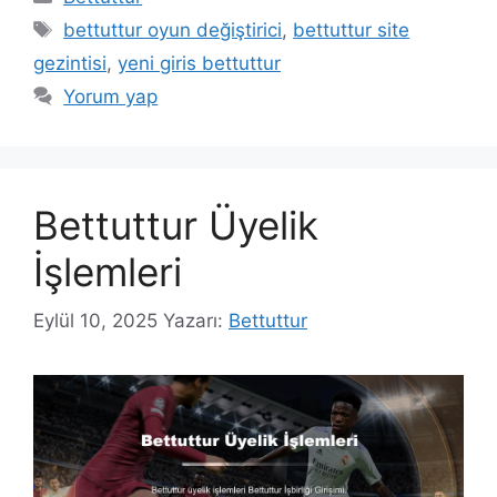
Etiketler
bettuttur oyun değiştirici
,
bettuttur site
gezintisi
,
yeni giris bettuttur
Yorum yap
Bettuttur Üyelik
İşlemleri
Eylül 10, 2025
Yazarı:
Bettuttur