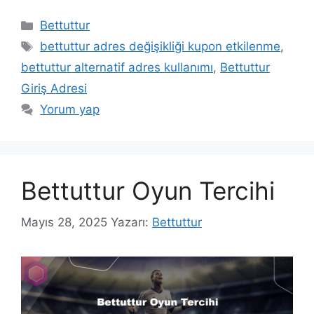
Kategoriler
Bettuttur
Etiketler
bettuttur adres değişikliği kupon etkilenme
,
bettuttur alternatif adres kullanımı
,
Bettuttur
Giriş Adresi
Yorum yap
Bettuttur Oyun Tercihi
Mayıs 28, 2025
Yazarı:
Bettuttur