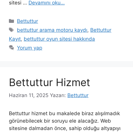
sitesi …
Devamını oku…
Kategoriler
Bettuttur
Etiketler
bettuttur arama motoru kaydı
,
Bettuttur
Kayıt
,
bettuttur oyun sitesi hakkında
Yorum yap
Bettuttur Hizmet
Haziran 11, 2025
Yazarı:
Bettuttur
Bettuttur hizmet bu makalede biraz alışılmadık
görünebilecek bir soruyu ele alacağız. Web
sitesine dalmadan önce, sahip olduğu altyapıyı