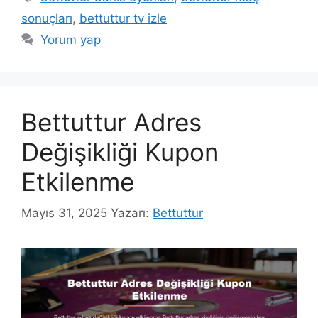
sonuçları
,
bettuttur tv izle
Yorum yap
Bettuttur Adres
Değişikliği Kupon
Etkilenme
Mayıs 31, 2025
Yazarı:
Bettuttur