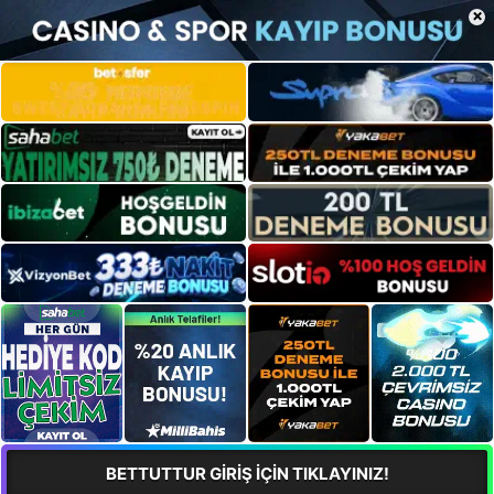
×
BETTUTTUR GİRİŞ İÇİN TIKLAYINIZ!