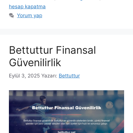
hesap kapatma
Yorum yap
Bettuttur Finansal
Güvenilirlik
Eylül 3, 2025
Yazarı:
Bettuttur