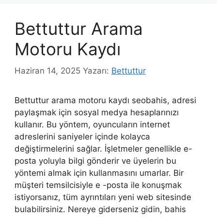
Bettuttur Arama
Motoru Kaydı
Haziran 14, 2025
Yazarı:
Bettuttur
Bettuttur arama motoru kaydı seobahis, adresi
paylaşmak için sosyal medya hesaplarınızı
kullanır. Bu yöntem, oyuncuların internet
adreslerini saniyeler içinde kolayca
değiştirmelerini sağlar. İşletmeler genellikle e-
posta yoluyla bilgi gönderir ve üyelerin bu
yöntemi almak için kullanmasını umarlar. Bir
müşteri temsilcisiyle e -posta ile konuşmak
istiyorsanız, tüm ayrıntıları yeni web sitesinde
bulabilirsiniz. Nereye giderseniz gidin, bahis