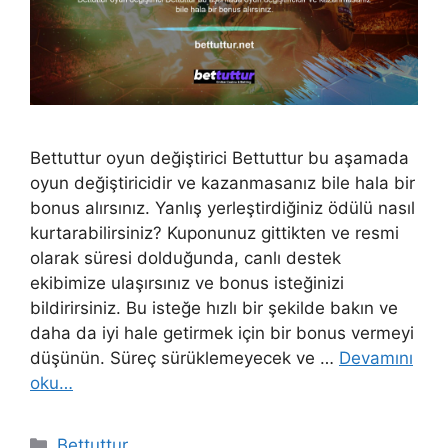
Bettuttur oyun değiştirici Bettuttur bu aşamada
oyun değiştiricidir ve kazanmasanız bile hala bir
bonus alırsınız. Yanlış yerleştirdiğiniz ödülü nasıl
kurtarabilirsiniz? Kuponunuz gittikten ve resmi
olarak süresi dolduğunda, canlı destek
ekibimize ulaşırsınız ve bonus isteğinizi
bildirirsiniz. Bu isteğe hızlı bir şekilde bakın ve
daha da iyi hale getirmek için bir bonus vermeyi
düşünün. Süreç sürüklemeyecek ve …
Devamını
oku…
Kategoriler
Bettuttur