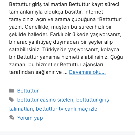
Bettuttur giriş talimatları Bettuttur kayıt süreci
tam anlamıyla oldukça basittir. İnternet
tarayıcınızı açın ve arama çubuğuna “Bettuttur”
yazın. Genellikle, müşteri bu süreci hızlı bir
şekilde halleder. Farklı bir ülkede yaşıyorsanız,
bir aracıya ihtiyaç duymadan bir şeyler alıp
satabilirsiniz. Türkiye’de yaşıyorsanız, kolayca
bir Bettuttur yansıma hizmeti alabilirsiniz. Çoğu
zaman, bu hizmetler Bettuttur ajansları
tarafından sağlanır ve …
Devamını oku…
Kategoriler
Bettuttur
Etiketler
bettuttur casino siteleri
,
bettuttur giriş
talimatları
,
bettuttur tv canli maç izle
Yorum yap